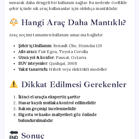
sunarak daha dengeli bir kullanım sağlar. Bu nedenle özellikle
şehir içinde sık araç kullananlar için oldukça mantıklıdır.
Hangi Araç Daha Mantıklı?
Araç seçimi tamamen kullanım amacına bağlıdır:
Şehir içi kullanım
: Renault Clio, Hyundai i20
Aile aracı
: Fiat Egea, Toyota Corolla
Uzun yol & konfor
: Passat, Octavia
SUV isteyenler
: Qashqai, 3008
Yakıt tasarrufu
: Hibrit veya elektrikli modeller
Dikkat Edilmesi Gerekenler
İkinci el araçta ekspertiz şarttır
Hasar kaydı mutlaka kontrol edilmelidir
Bakım geçmişi incelenmelidir
Sigorta ve kasko maliyetleri göz önünde
bulundurulmalıdır
Sonuç