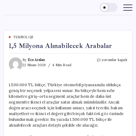
Skip
to
content
TEKNOLOJI
1,5 Milyona Alınabilecek Arabalar
1,5
By
Ece Arslan
yorumlar kapalı
Milyona
22 Nisan 2026
4 Min Read
Alınabilecek
Arabalar
için
1.500.000 TL bütçe, Türkiye otomobil piyasasında oldukça
geniş bir seçenek yelpazesi sunar. Bu bütçeyle hem sıfır
kilometre giriş–orta segment araçlar hem de daha üst
segmentte ikinci el araçlar satın almak mümkündür. Ancak
doğru aracı seçmek için kullanım amacı, yakıt tercihi, bakım
maliyetleri ve ikinci el değeri gibi birçok faktörü göz önünde
bulundurmak gerekir. Bu yazıda 1.500.000 TL bütçe ile
alınabilecek araçları detaylı şekilde ele alacağız.