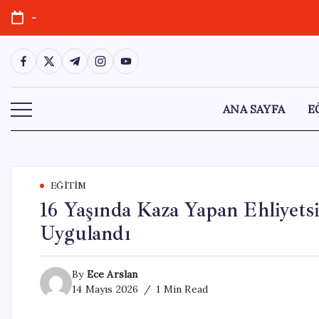
Skip
-
to
content
https://www.facebook.com/
https://twitter.com/
https://t.me/
https://www.instagram.com/
https://youtube.com/
ANA SAYFA
E
EĞITIM
16 Yaşında Kaza Yapan Ehliyet
Uygulandı
By
Ece Arslan
14 Mayıs 2026
1 Min Read