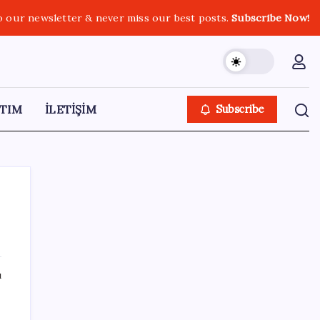
o our newsletter & never miss our best posts.
Subscribe Now!
TIM
İLETİŞİM
Subscribe
SON YAZILAR
ı
Ev ve arsa alıp satacaklar dikkat! Bu kritik
adımı atlayan satış yapamayacak