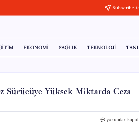
Subscribe t
ĞİTİM
EKONOMİ
SAĞLIK
TEKNOLOJİ
TANI
siz Sürücüye Yüksek Miktarda Ceza
16
yorumlar kapal
Yaşında
Kaza
Yapan