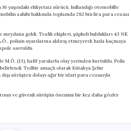
Ehliyetsiz
16 yaşındaki ehliyetsiz sürücü, kullandığı otomobille
Sürücüye
mobilin sahibi hakkında toplamda 282 bin lira para cezası
Yüksek
Miktarda
Ceza
meydana geldi. Trafik ekipleri, şüpheli buldukları 43 NK
Uygulandı
.Ö., polisin uyarılarına aldırış etmeyerek hızla kaçmaya
için
mpole savruldu.
e M.Ö. (13), hafif yaralarla olay yerinden kurtuldu. Polis
belirlendi. Tedbir amaçlı olarak Kütahya Şehir
dışı sürüşten dolayı ağır bir idari para cezasıyla
arının ve güvenli sürüşün önemini bir kez daha gözler