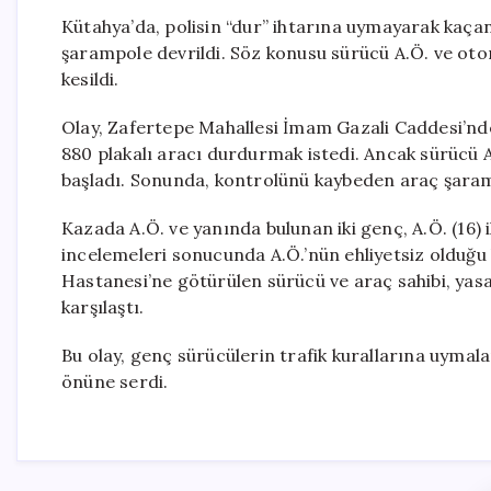
Kütahya’da, polisin “dur” ihtarına uymayarak kaçan 
şarampole devrildi. Söz konusu sürücü A.Ö. ve oto
kesildi.
Olay, Zafertepe Mahallesi İmam Gazali Caddesi’nde 
880 plakalı aracı durdurmak istedi. Ancak sürücü A
başladı. Sonunda, kontrolünü kaybeden araç şara
Kazada A.Ö. ve yanında bulunan iki genç, A.Ö. (16) il
incelemeleri sonucunda A.Ö.’nün ehliyetsiz olduğu 
Hastanesi’ne götürülen sürücü ve araç sahibi, yasa 
karşılaştı.
Bu olay, genç sürücülerin trafik kurallarına uymal
önüne serdi.