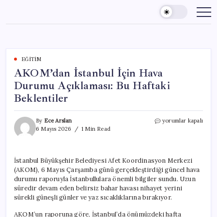
Skip
to
content
EĞITIM
AKOM’dan İstanbul İçin Hava
Durumu Açıklaması: Bu Haftaki
Beklentiler
AKOM’dan
By
Ece Arslan
yorumlar kapalı
İstanbul
6 Mayıs 2026
1 Min Read
İçin
Hava
Durumu
İstanbul Büyükşehir Belediyesi Afet Koordinasyon Merkezi
Açıklaması:
(AKOM), 6 Mayıs Çarşamba günü gerçekleştirdiği güncel hava
Bu
Haftaki
durumu raporuyla İstanbullulara önemli bilgiler sundu. Uzun
Beklentiler
süredir devam eden belirsiz bahar havası nihayet yerini
için
sürekli güneşli günler ve yaz sıcaklıklarına bırakıyor.
AKOM’un raporuna göre, İstanbul’da önümüzdeki hafta