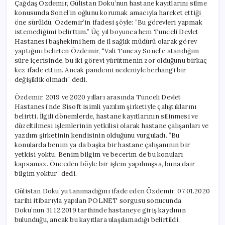
Çağdaş Özdemir, Gülistan Doku’nun hastane kayıtlarını silme
konusunda Sonel’in oğlunu korumak amacıyla hareket ettiği
öne sürüldü. Özdemir’in ifadesi şöyle: “Bu görevleri yapmak
istemediğimi belirttim.” Üç yıl boyunca hem Tunceli Devlet
Hastanesi başhekimi hem de il sağlık müdürü olarak görev
yaptığını belirten Özdemir, “Vali Tuncay Sonel’e atandığım
süre içerisinde, bu iki görevi yürütmenin zor olduğunu birkaç
kez ifade ettim. Ancak pandemi nedeniyle herhangi bir
değişiklik olmadı” dedi.
Özdemir, 2019 ve 2020 yılları arasında Tunceli Devlet
Hastanesi’nde Sisoft isimli yazılım şirketiyle çalıştıklarını
belirtti. İlgili dönemlerde, hastane kayıtlarının silinmesi ve
düzeltilmesi işlemlerinin yetkilisi olarak hastane çalışanları ve
yazılım şirketinin kendisinin olduğunu vurguladı. “Bu
konularda benim ya da başka bir hastane çalışanının bir
yetkisi yoktu. Benim bilgim ve becerim de bu konuları
kapsamaz. Önceden böyle bir işlem yapılmışsa, buna dair
bilgim yoktur” dedi.
Gülistan Doku’yu tanımadığını ifade eden Özdemir, 07.01.2020
tarihi itibarıyla yapılan POLNET sorgusu sonucunda
Doku’nun 31.12.2019 tarihinde hastaneye giriş kaydının
bulunduğu, ancak bu kayıtlara ulaşılamadığı belirtildi.