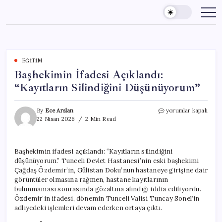
Skip
to
content
EĞITIM
Başhekimin İfadesi Açıklandı:
“Kayıtların Silindiğini Düşünüyorum”
Başhekimin
By
Ece Arslan
yorumlar kapalı
İfadesi
22 Nisan 2026
2 Min Read
Açıklandı:
“Kayıtların
Silindiğini
Başhekimin ifadesi açıklandı: “Kayıtların silindiğini
Düşünüyorum”
düşünüyorum.” Tunceli Devlet Hastanesi’nin eski başhekimi
için
Çağdaş Özdemir’in, Gülistan Doku’nun hastaneye girişine dair
görüntüler olmasına rağmen, hastane kayıtlarının
bulunmaması sonrasında gözaltına alındığı iddia ediliyordu.
Özdemir’in ifadesi, dönemin Tunceli Valisi Tuncay Sonel’in
adliyedeki işlemleri devam ederken ortaya çıktı.