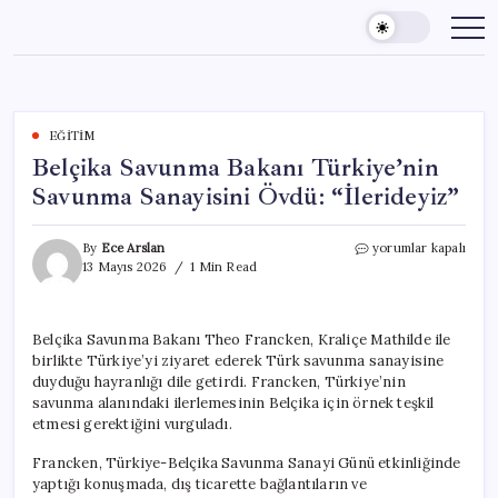
Skip
to
content
EĞITIM
Belçika Savunma Bakanı Türkiye’nin
Savunma Sanayisini Övdü: “İlerideyiz”
Belçika
By
Ece Arslan
yorumlar kapalı
Savunma
13 Mayıs 2026
1 Min Read
Bakanı
Türkiye’nin
Savunma
Belçika Savunma Bakanı Theo Francken, Kraliçe Mathilde ile
Sanayisini
birlikte Türkiye’yi ziyaret ederek Türk savunma sanayisine
Övdü:
“İlerideyiz”
duyduğu hayranlığı dile getirdi. Francken, Türkiye’nin
için
savunma alanındaki ilerlemesinin Belçika için örnek teşkil
etmesi gerektiğini vurguladı.
Francken, Türkiye-Belçika Savunma Sanayi Günü etkinliğinde
yaptığı konuşmada, dış ticarette bağlantıların ve