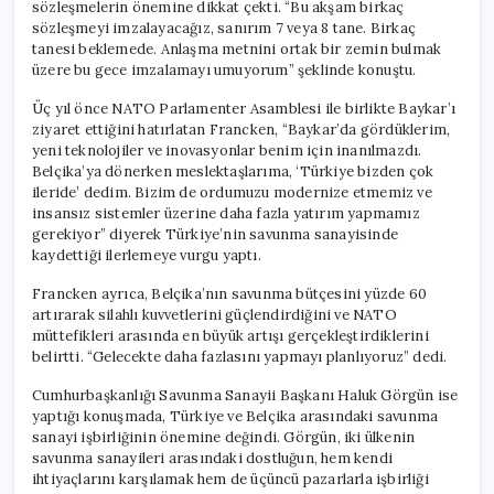
sözleşmelerin önemine dikkat çekti. “Bu akşam birkaç
sözleşmeyi imzalayacağız, sanırım 7 veya 8 tane. Birkaç
tanesi beklemede. Anlaşma metnini ortak bir zemin bulmak
üzere bu gece imzalamayı umuyorum” şeklinde konuştu.
Üç yıl önce NATO Parlamenter Asamblesi ile birlikte Baykar’ı
ziyaret ettiğini hatırlatan Francken, “Baykar’da gördüklerim,
yeni teknolojiler ve inovasyonlar benim için inanılmazdı.
Belçika’ya dönerken meslektaşlarıma, ‘Türkiye bizden çok
ileride’ dedim. Bizim de ordumuzu modernize etmemiz ve
insansız sistemler üzerine daha fazla yatırım yapmamız
gerekiyor” diyerek Türkiye’nin savunma sanayisinde
kaydettiği ilerlemeye vurgu yaptı.
Francken ayrıca, Belçika’nın savunma bütçesini yüzde 60
artırarak silahlı kuvvetlerini güçlendirdiğini ve NATO
müttefikleri arasında en büyük artışı gerçekleştirdiklerini
belirtti. “Gelecekte daha fazlasını yapmayı planlıyoruz” dedi.
Cumhurbaşkanlığı Savunma Sanayii Başkanı Haluk Görgün ise
yaptığı konuşmada, Türkiye ve Belçika arasındaki savunma
sanayi işbirliğinin önemine değindi. Görgün, iki ülkenin
savunma sanayileri arasındaki dostluğun, hem kendi
ihtiyaçlarını karşılamak hem de üçüncü pazarlarla işbirliği