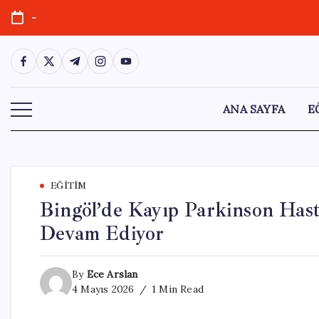
Skip
-
to
content
https://www.facebook.com/
https://twitter.com/
https://t.me/
https://www.instagram.com/
https://youtube.com/
ANA SAYFA
E
EĞITIM
Bingöl’de Kayıp Parkinson Has
Devam Ediyor
By
Ece Arslan
4 Mayıs 2026
1 Min Read