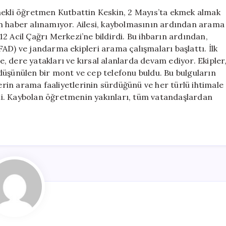
Emekli
mekli öğretmen Kutbattin Keskin, 2 Mayıs’ta ekmek almak
Öğretmenin
n haber alınamıyor. Ailesi, kaybolmasının ardından arama
Araması
2 Acil Çağrı Merkezi’ne bildirdi. Bu ihbarın ardından,
Devam
AD) ve jandarma ekipleri arama çalışmaları başlattı. İlk
Ediyor
 dere yatakları ve kırsal alanlarda devam ediyor. Ekipler
için
düşünülen bir mont ve cep telefonu buldu. Bu bulguların
lerin arama faaliyetlerinin sürdüğünü ve her türlü ihtimale
rtti. Kaybolan öğretmenin yakınları, tüm vatandaşlardan