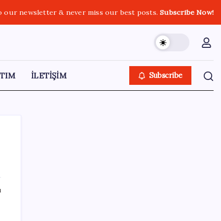
o our newsletter & never miss our best posts.
Subscribe Now!
TIM
İLETİŞİM
Subscribe
SON YAZILAR
ı
Ev ve arsa alıp satacaklar dikkat! Bu kritik
adımı atlayan satış yapamayacak