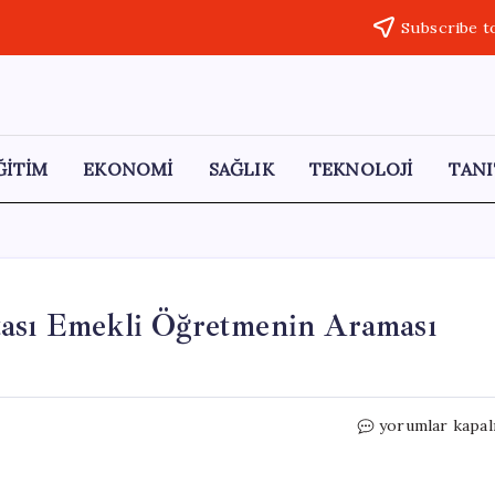
Subscribe t
ĞİTİM
EKONOMİ
SAĞLIK
TEKNOLOJİ
TANI
tası Emekli Öğretmenin Araması
Bingöl’de
yorumlar kapal
Kayıp
Parkinson
Hastası