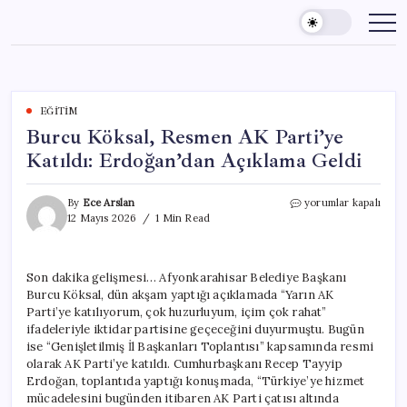
Skip
to
content
EĞITIM
Burcu Köksal, Resmen AK Parti’ye
Katıldı: Erdoğan’dan Açıklama Geldi
Burcu
By
Ece Arslan
yorumlar kapalı
Köksal,
12 Mayıs 2026
1 Min Read
Resmen
AK
Parti’ye
Son dakika gelişmesi… Afyonkarahisar Belediye Başkanı
Katıldı:
Burcu Köksal, dün akşam yaptığı açıklamada “Yarın AK
Erdoğan’dan
Açıklama
Parti’ye katılıyorum, çok huzurluyum, içim çok rahat”
Geldi
ifadeleriyle iktidar partisine geçeceğini duyurmuştu. Bugün
için
ise “Genişletilmiş İl Başkanları Toplantısı” kapsamında resmi
olarak AK Parti’ye katıldı. Cumhurbaşkanı Recep Tayyip
Erdoğan, toplantıda yaptığı konuşmada, “Türkiye’ye hizmet
mücadelesini bugünden itibaren AK Parti çatısı altında