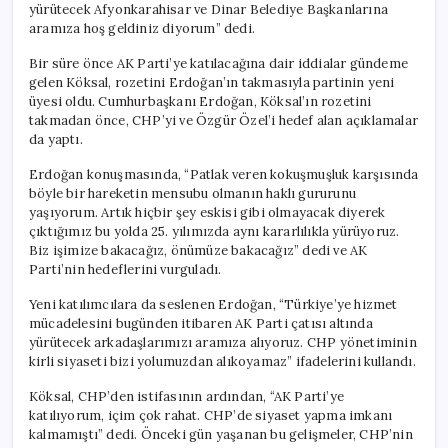
yürütecek Afyonkarahisar ve Dinar Belediye Başkanlarına
aramıza hoş geldiniz diyorum” dedi.
Bir süre önce AK Parti’ye katılacağına dair iddialar gündeme
gelen Köksal, rozetini Erdoğan’ın takmasıyla partinin yeni
üyesi oldu. Cumhurbaşkanı Erdoğan, Köksal’ın rozetini
takmadan önce, CHP’yi ve Özgür Özel’i hedef alan açıklamalar
da yaptı.
Erdoğan konuşmasında, “Patlak veren kokuşmuşluk karşısında
böyle bir hareketin mensubu olmanın haklı gururunu
yaşıyorum. Artık hiçbir şey eskisi gibi olmayacak diyerek
çıktığımız bu yolda 25. yılımızda aynı kararlılıkla yürüyoruz.
Biz işimize bakacağız, önümüze bakacağız” dedi ve AK
Parti’nin hedeflerini vurguladı.
Yeni katılımcılara da seslenen Erdoğan, “Türkiye’ye hizmet
mücadelesini bugünden itibaren AK Parti çatısı altında
yürütecek arkadaşlarımızı aramıza alıyoruz. CHP yönetiminin
kirli siyaseti bizi yolumuzdan alıkoyamaz” ifadelerini kullandı.
Köksal, CHP’den istifasının ardından, “AK Parti’ye
katılıyorum, içim çok rahat. CHP’de siyaset yapma imkanı
kalmamıştı” dedi. Önceki gün yaşanan bu gelişmeler, CHP’nin