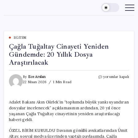
Skip
to
content
EĞITIM
Çağla Tuğaltay Cinayeti Yeniden
Gündemde: 20 Yıllık Dosya
Araştırılacak
Çağla
By
Ece Arslan
yorumlar kapalı
Tuğaltay
22 Nisan 2026
1 Min Read
Cinayeti
Yeniden
Gündemde:
Adalet Bakanı Akın Gürlek’in “toplumda büyük yankı uyandıran
20
dosyalar incelenecek” açıklamasının ardından, 20 yıl önce
Yıllık
Dosya
yaşanan Çağla Tuğaltay cinayetinin yeniden araştırılacağı
Araştırılacak
haberi geldi.
için
ÖZEL BİRİM KURULDU Davanın gönüllü avukatlarından Ümit
Altay, sosyal medya üzerinden yaptığı paylaşımda, Çağla