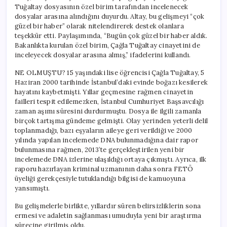
Tuğaltay dosyasının özel birim tarafından incelenecek
dosyalar arasına alındığını duyurdu. Altay, bu gelişmeyi “çok
güzel bir haber” olarak nitelendirerek destek olanlara
teşekkür etti. Paylaşımında, “Bugün çok güzel bir haber aldık.
Bakanlıkta kurulan özel birim, Çağla Tuğaltay cinayetini de
inceleyecek dosyalar arasına almış,” ifadelerini kullandı.
NE OLMUŞTU? 15 yaşındaki lise öğrencisi Çağla Tuğaltay, 5
Haziran 2000 tarihinde İstanbul’daki evinde boğazı kesilerek
hayatını kaybetmişti. Yıllar geçmesine rağmen cinayetin
failleri tespit edilemezken, İstanbul Cumhuriyet Başsavcılığı
zaman aşımı süresini durdurmuştu. Dosya ile ilgili zamanla
birçok tartışma gündeme gelmişti. Olay yerinden yeterli delil
toplanmadığı, bazı eşyaların aileye geri verildiği ve 2000
yılında yapılan incelemede DNA bulunmadığına dair rapor
bulunmasına rağmen, 2013’te gerçekleştirilen yeni bir
incelemede DNA izlerine ulaşıldığı ortaya çıkmıştı. Ayrıca, ilk
raporu hazırlayan kriminal uzmanının daha sonra FETÖ
üyeliği gerekçesiyle tutuklandığı bilgisi de kamuoyuna
yansımıştı.
Bu gelişmelerle birlikte, yıllardır süren belirsizliklerin sona
ermesi ve adaletin sağlanması umuduyla yeni bir araştırma
sürecine girilmiş oldu.