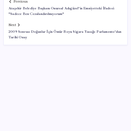
Previous
Ataşehir Belediye Başkanı Onursal Adıgüzel’in Emniyetteki İfadesi:
“Sadece Ben Cezalandırılmıyorum”
Next
2009 Sonrası Doğanlar İçin Ömür Boyu Sigara Yasağı: Parlamento’dan
Tarihi Onay
SON YAZILAR
Ev ve arsa alıp satacaklar dikkat! Bu kritik adımı
atlayan satış yapamayacak
Ev sahipleri dikkat: 2027 emlak vergisi