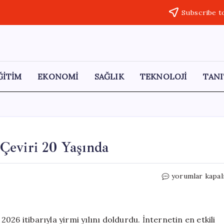
Subscribe t
ĞİTİM
EKONOMİ
SAĞLIK
TEKNOLOJİ
TANI
Çeviri 20 Yaşında
Cebimizdeki
yorumlar kapal
Çevirmen:
Google
Çeviri
20
26 itibarıyla yirmi yılını doldurdu. İnternetin en etkili