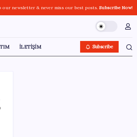
o our newsletter & never miss our best posts.
Subscribe Now!
TIM
İLETİŞİM
Subscribe
ı
SON YAZILAR
ABD, İran-Umman anlaşması sonrası
ablukayı kaldıracak