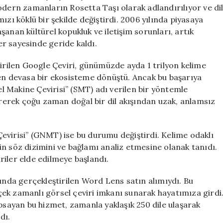
Yaşında
odern zamanların Rosetta Taşı olarak adlandırılıyor ve di
için
ızı köklü bir şekilde değiştirdi. 2006 yılında piyasaya
anan kültürel kopukluk ve iletişim sorunları, artık
r sayesinde geride kaldı.
çirilen Google Çeviri, günümüzde ayda 1 trilyon kelime
den devasa bir ekosisteme dönüştü. Ancak bu başarıya
sel Makine Çevirisi” (SMT) adı verilen bir yöntemle
tirerek çoğu zaman doğal bir dil akışından uzak, anlamsız
evirisi” (GNMT) ise bu durumu değiştirdi. Kelime odaklı
n söz dizimini ve bağlamı analiz etmesine olanak tanıdı.
iriler elde edilmeye başlandı.
lında gerçekleştirilen Word Lens satın alımıydı. Bu
erçek zamanlı görsel çeviri imkanı sunarak hayatımıza girdi
apsayan bu hizmet, zamanla yaklaşık 250 dile ulaşarak
dı.