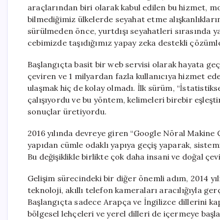
araçlarından biri olarak kabul edilen bu hizmet, m
bilmediğimiz ülkelerde seyahat etme alışkanlıklarım
sürülmeden önce, yurtdışı seyahatleri sırasında yaş
cebimizde taşıdığımız yapay zeka destekli çözümle
Başlangıçta basit bir web servisi olarak hayata ge
çeviren ve 1 milyardan fazla kullanıcıya hizmet e
ulaşmak hiç de kolay olmadı. İlk sürüm, “İstatistik
çalışıyordu ve bu yöntem, kelimeleri birebir eşleş
sonuçlar üretiyordu.
2016 yılında devreye giren “Google Nöral Makine Ç
yapıdan cümle odaklı yapıya geçiş yaparak, sistemi
Bu değişiklikle birlikte çok daha insani ve doğal çev
Gelişim sürecindeki bir diğer önemli adım, 2014 yı
teknoloji, akıllı telefon kameraları aracılığıyla g
Başlangıçta sadece Arapça ve İngilizce dillerini k
bölgesel lehçeleri ve yerel dilleri de içermeye başla