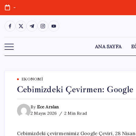
Skip
-
to
content
https://www.facebook.com/
https://twitter.com/
https://t.me/
https://www.instagram.com/
https://youtube.com/
ANA SAYFA
E
EKONOMI
Cebimizdeki Çevirmen: Google 
By
Ece Arslan
2 Mayıs 2026
2 Min Read
Cebimizdeki çevirmenimiz Google Çeviri, 28 Nisan 20