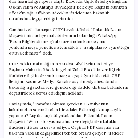
dair hazırladığı rapora ulaştı. Raporda, Uşak Belediye Başkanı
Özkan Yalım ve Antalya Büyükşehir Belediye Başkanı Muhittin
Böcek’in oğlu Gökhan Böcek’in ifadelerinin bakanlık
tarafından değiştirildiği belirtildi.
Cumhuriyet’e konuşan CHP’li avukat Bulut, “Bakanlık Basın
Müşaviri’nin, adliye muhabirlerinin bulunduğu WhatsApp
‘Basın Bilgilendirme’ grubu üzerinden kamuoyunu
yönlendirmeye yönelik sistematik bir manipülasyon yürüttüğü
ortaya çıkmıştır” dedi.
CHP, Adalet Bakanlığı’nın Antalya Büyükşehir Belediye
Başkanı Muhittin Böcek’in gelini Zuhal Böcek’in verdiği ek
ifadelere ilişkin dezenformasyon yaptığını iddia etti. CHP
İletişim, Basın ve Medya Kanalı sosyal medya hesabında,
bakanlığın gazetecilere gönderdiği ifadelerde bazı bölümlerin
değiştirilerek servis edildiğini açıkladı.
Paylaşımda, “Tarafsız olması gereken, 86 milyonun
hukukundan sorumlu olan bir Adalet Bakanlığı, kumpasçılık
yapar mı? Bugün suçüstü yakalandılar. Bakanlık Basın
Müşaviri, ‘Word’ dosyasına alınan ve değiştirilen tutuklu
ifadelerini basına servis ediyor. Orijinal PDF dosyalarına
bakınca yapılan değişiklikler tek tek ortaya çıkıyor” ifadeleri