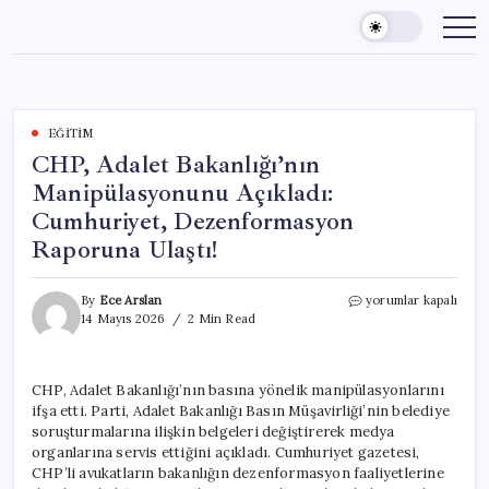
Skip
to
content
EĞITIM
CHP, Adalet Bakanlığı’nın
Manipülasyonunu Açıkladı:
Cumhuriyet, Dezenformasyon
Raporuna Ulaştı!
CHP,
By
Ece Arslan
yorumlar kapalı
Adalet
14 Mayıs 2026
2 Min Read
Bakanlığı’nın
Manipülasyonunu
Açıkladı:
CHP, Adalet Bakanlığı’nın basına yönelik manipülasyonlarını
Cumhuriyet,
ifşa etti. Parti, Adalet Bakanlığı Basın Müşavirliği’nin belediye
Dezenformasyon
Raporuna
soruşturmalarına ilişkin belgeleri değiştirerek medya
Ulaştı!
organlarına servis ettiğini açıkladı. Cumhuriyet gazetesi,
için
CHP’li avukatların bakanlığın dezenformasyon faaliyetlerine