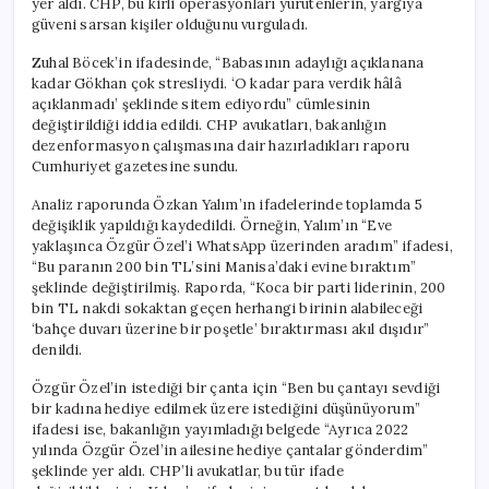
yer aldı. CHP, bu kirli operasyonları yürütenlerin, yargıya
güveni sarsan kişiler olduğunu vurguladı.
Zuhal Böcek’in ifadesinde, “Babasının adaylığı açıklanana
kadar Gökhan çok stresliydi. ‘O kadar para verdik hâlâ
açıklanmadı’ şeklinde sitem ediyordu” cümlesinin
değiştirildiği iddia edildi. CHP avukatları, bakanlığın
dezenformasyon çalışmasına dair hazırladıkları raporu
Cumhuriyet gazetesine sundu.
Analiz raporunda Özkan Yalım’ın ifadelerinde toplamda 5
değişiklik yapıldığı kaydedildi. Örneğin, Yalım’ın “Eve
yaklaşınca Özgür Özel’i WhatsApp üzerinden aradım” ifadesi,
“Bu paranın 200 bin TL’sini Manisa’daki evine bıraktım”
şeklinde değiştirilmiş. Raporda, “Koca bir parti liderinin, 200
bin TL nakdi sokaktan geçen herhangi birinin alabileceği
‘bahçe duvarı üzerine bir poşetle’ bıraktırması akıl dışıdır”
denildi.
Özgür Özel’in istediği bir çanta için “Ben bu çantayı sevdiği
bir kadına hediye edilmek üzere istediğini düşünüyorum”
ifadesi ise, bakanlığın yayımladığı belgede “Ayrıca 2022
yılında Özgür Özel’in ailesine hediye çantalar gönderdim”
şeklinde yer aldı. CHP’li avukatlar, bu tür ifade