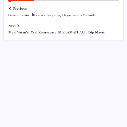
Previous
Gamze Pamuk, İftiralara Karşı Suç Duyurusunda Bulundu
Next
Mavi Vatan’ın Yeni Koruyucusu: MALAMAN Akıllı Dip Mayını
SON YAZILAR
‘Uzay’a ayrılan AR-GE bütçesi 10 yılda 107 kat arttı
İçeride TMO desteği, dışarıda ‘Karadeniz’ krizi fiyatı
artırıyor! Buğdayda rekor karşılık buldu