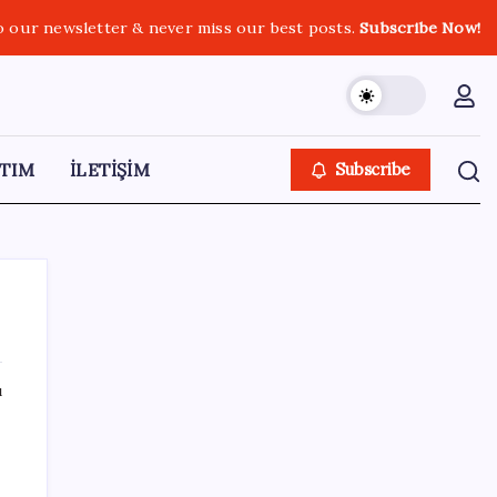
o our newsletter & never miss our best posts.
Subscribe Now!
TIM
İLETİŞİM
Subscribe
ı
SON YAZILAR
Ev ve arsa alıp satacaklar dikkat! Bu kritik
adımı atlayan satış yapamayacak