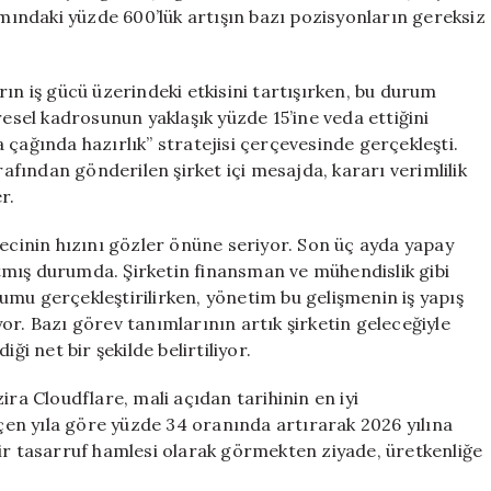
İşten
ımındaki yüzde 600’lük artışın bazı pozisyonların gereksiz
Çıkarıldı
için
ın iş gücü üzerindeki etkisini tartışırken, bu durum
resel kadrosunun yaklaşık yüzde 15’ine veda ettiğini
 çağında hazırlık” stratejisi çerçevesinde gerçekleşti.
fından gönderilen şirket içi mesajda, kararı verimlilik
r.
recinin hızını gözler önüne seriyor. Son üç ayda yapay
tmış durumda. Şirketin finansman ve mühendislik gibi
mu gerçekleştirilirken, yönetim bu gelişmenin iş yapış
iyor. Bazı görev tanımlarının artık şirketin geleceğiyle
diği net bir şekilde belirtiliyor.
ira Cloudflare, mali açıdan tarihinin en iyi
eçen yıla göre yüzde 34 oranında artırarak 2026 yılına
bir tasarruf hamlesi olarak görmekten ziyade, üretkenliğe