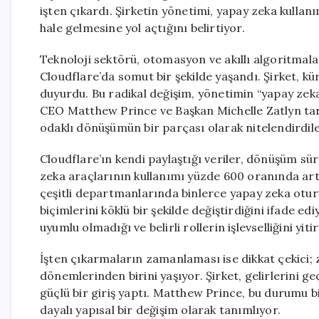
işten çıkardı. Şirketin yönetimi, yapay zeka kullan
hale gelmesine yol açtığını belirtiyor.
Teknoloji sektörü, otomasyon ve akıllı algoritmalar
Cloudflare’da somut bir şekilde yaşandı. Şirket, kü
duyurdu. Bu radikal değişim, yönetimin “yapay zeka
CEO Matthew Prince ve Başkan Michelle Zatlyn tara
odaklı dönüşümün bir parçası olarak nitelendirdile
Cloudflare’ın kendi paylaştığı veriler, dönüşüm sü
zeka araçlarının kullanımı yüzde 600 oranında ar
çeşitli departmanlarında binlerce yapay zeka oturu
biçimlerini köklü bir şekilde değiştirdiğini ifade ed
uyumlu olmadığı ve belirli rollerin işlevselliğini yitir
İşten çıkarmaların zamanlaması ise dikkat çekici; z
dönemlerinden birini yaşıyor. Şirket, gelirlerini g
güçlü bir giriş yaptı. Matthew Prince, bu durumu 
dayalı yapısal bir değişim olarak tanımlıyor.