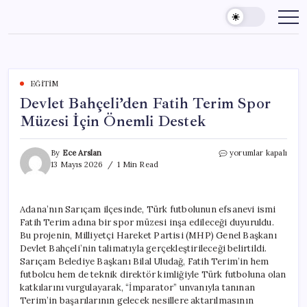
Skip
to
content
EĞITIM
Devlet Bahçeli’den Fatih Terim Spor
Müzesi İçin Önemli Destek
Devlet
By
Ece Arslan
yorumlar kapalı
Bahçeli’den
13 Mayıs 2026
1 Min Read
Fatih
Terim
Spor
Adana’nın Sarıçam ilçesinde, Türk futbolunun efsanevi ismi
Müzesi
Fatih Terim adına bir spor müzesi inşa edileceği duyuruldu.
İçin
Önemli
Bu projenin, Milliyetçi Hareket Partisi (MHP) Genel Başkanı
Destek
Devlet Bahçeli’nin talimatıyla gerçekleştirileceği belirtildi.
için
Sarıçam Belediye Başkanı Bilal Uludağ, Fatih Terim’in hem
futbolcu hem de teknik direktör kimliğiyle Türk futboluna olan
katkılarını vurgulayarak, “İmparator” unvanıyla tanınan
Terim’in başarılarının gelecek nesillere aktarılmasının