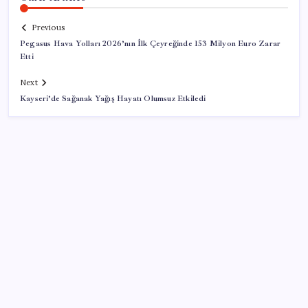
Previous
Pegasus Hava Yolları 2026’nın İlk Çeyreğinde 153 Milyon Euro Zarar
Etti
Next
Kayseri’de Sağanak Yağış Hayatı Olumsuz Etkiledi
SON YAZILAR
Okullarda yeni dönem! 30 bin personele yeni yetki
Ev ve arsa alıp satacaklar dikkat! Bu kritik adımı