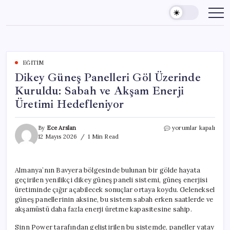
Skip
to
content
EĞITIM
Dikey Güneş Panelleri Göl Üzerinde
Kuruldu: Sabah ve Akşam Enerji
Üretimi Hedefleniyor
Dikey
By
Ece Arslan
yorumlar kapalı
Güneş
12 Mayıs 2026
1 Min Read
Panelleri
Göl
Üzerinde
Almanya’nın Bavyera bölgesinde bulunan bir gölde hayata
Kuruldu:
geçirilen yenilikçi dikey güneş paneli sistemi, güneş enerjisi
Sabah
ve
üretiminde çığır açabilecek sonuçlar ortaya koydu. Geleneksel
Akşam
güneş panellerinin aksine, bu sistem sabah erken saatlerde ve
Enerji
akşamüstü daha fazla enerji üretme kapasitesine sahip.
Üretimi
Hedefleniyor
Sinn Power tarafından geliştirilen bu sistemde, paneller yatay