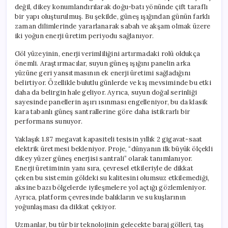
için
değil, dikey konumlandırılarak doğu-batı yönünde çift taraflı
bir yapı oluşturulmuş. Bu şekilde, güneş ışığından günün farklı
zaman dilimlerinde yararlanarak sabah ve akşam olmak üzere
iki yoğun enerji üretim periyodu sağlanıyor.
Göl yüzeyinin, enerji verimliliğini artırmadaki rolü oldukça
önemli. Araştırmacılar, suyun güneş ışığını panelin arka
yüzüne geri yansıtmasının ek enerji üretimi sağladığını
belirtiyor. Özellikle bulutlu günlerde ve kış mevsiminde bu etki
daha da belirgin hale geliyor. Ayrıca, suyun doğal serinliği
sayesinde panellerin aşırı ısınması engelleniyor, bu da klasik
kara tabanlı güneş santrallerine göre daha istikrarlı bir
performans sunuyor.
Yaklaşık 1.87 megavat kapasiteli tesisin yıllık 2 gigavat-saat
elektrik üretmesi bekleniyor. Proje, “dünyanın ilk büyük ölçekli
dikey yüzer güneş enerjisi santrali” olarak tanımlanıyor.
Enerji üretiminin yanı sıra, çevresel etkileriyle de dikkat
çeken bu sistemin göldeki su kalitesini olumsuz etkilemediği,
aksine bazı bölgelerde iyileşmelere yol açtığı gözlemleniyor.
Ayrıca, platform çevresinde balıkların ve su kuşlarının
yoğunlaşması da dikkat çekiyor.
Uzmanlar, bu tür bir teknolojinin gelecekte baraj gölleri, taş