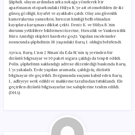
Şüpheli, olayın ardından arka sokağa yönelerek bir
apartmanın otoparkındaki Hülya B.’ye ait otomobilden de iki
güneş gözlüğü, kıyafet ve ayakkabı çaldı. Olay anı güvenlik
kameralarına yansırken, hırsızın kimliği belli olmadan
kayıplara karışması dikkat çekti. Deniz K. ve Hülya B.’nin
durumu yetkililere bildirmesi üzerine, Hırsızlık ve Yankesicilik
Büro Amirliği ekipleri harekete geçti. Yapılan incelemeler
sonucunda şüphelinin 38 yaşındaki Barış I. olduğu belirlendi.
Ayrıca, Barış I.’nın 2 Nisan’da Eda N.’nin iş yerinden bir
dizüstü bilgisayar ve 10 paket sigara çaldığı da tespit edildi.
Polis, şüphelinin saklandığı adrese düzenlediği baskında Barış
I.’yı yakaladı. Evde yapılan aramada, çaldığı üç dizüstü
bilgisayar ele geçirildi. Sorgusunda suçunu kabul eden Barış
I., adliyeye sevk edildi ve mahkeme tarafından tutuklandı. Ele
geçirilen dizüstü bilgisayarlar ise sahiplerine teslim edildi.
(DHA)