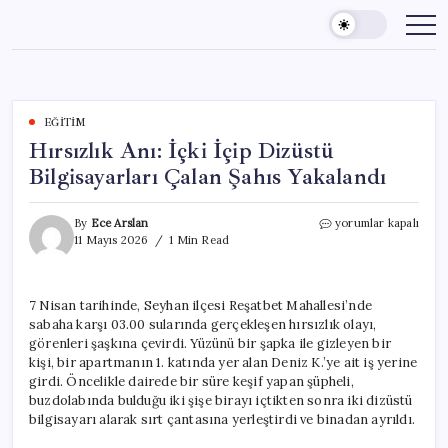
Skip
to
content
EĞITIM
Hırsızlık Anı: İçki İçip Dizüstü
Bilgisayarları Çalan Şahıs Yakalandı
Hırsızlık
By
Ece Arslan
yorumlar kapalı
Anı:
11 Mayıs 2026
1 Min Read
İçki
İçip
Dizüstü
7 Nisan tarihinde, Seyhan ilçesi Reşatbet Mahallesi’nde
Bilgisayarları
sabaha karşı 03.00 sularında gerçekleşen hırsızlık olayı,
Çalan
Şahıs
görenleri şaşkına çevirdi. Yüzünü bir şapka ile gizleyen bir
Yakalandı
kişi, bir apartmanın 1. katında yer alan Deniz K.’ye ait iş yerine
için
girdi. Öncelikle dairede bir süre keşif yapan şüpheli,
buzdolabında bulduğu iki şişe birayı içtikten sonra iki dizüstü
bilgisayarı alarak sırt çantasına yerleştirdi ve binadan ayrıldı.