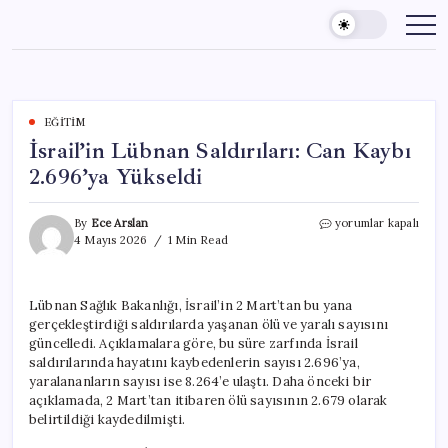
Skip
to
content
EĞITIM
İsrail’in Lübnan Saldırıları: Can Kaybı
2.696’ya Yükseldi
İsrail’in
By
Ece Arslan
yorumlar kapalı
Lübnan
4 Mayıs 2026
1 Min Read
Saldırıları:
Can
Kaybı
Lübnan Sağlık Bakanlığı, İsrail’in 2 Mart’tan bu yana
2.696’ya
gerçekleştirdiği saldırılarda yaşanan ölü ve yaralı sayısını
Yükseldi
için
güncelledi. Açıklamalara göre, bu süre zarfında İsrail
saldırılarında hayatını kaybedenlerin sayısı 2.696’ya,
yaralananların sayısı ise 8.264’e ulaştı. Daha önceki bir
açıklamada, 2 Mart’tan itibaren ölü sayısının 2.679 olarak
belirtildiği kaydedilmişti.