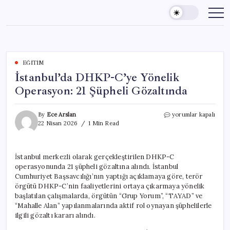
Skip
to
content
EĞITIM
İstanbul’da DHKP-C’ye Yönelik
Operasyon: 21 Şüpheli Gözaltında
İstanbul’da
By
Ece Arslan
yorumlar kapalı
DHKP-
22 Nisan 2026
1 Min Read
C’ye
Yönelik
Operasyon:
İstanbul merkezli olarak gerçekleştirilen DHKP-C
21
operasyonunda 21 şüpheli gözaltına alındı. İstanbul
Şüpheli
Gözaltında
Cumhuriyet Başsavcılığı’nın yaptığı açıklamaya göre, terör
için
örgütü DHKP-C’nin faaliyetlerini ortaya çıkarmaya yönelik
başlatılan çalışmalarda, örgütün “Grup Yorum”, “TAYAD” ve
“Mahalle Alan” yapılanmalarında aktif rol oynayan şüphelilerle
ilgili gözaltı kararı alındı.