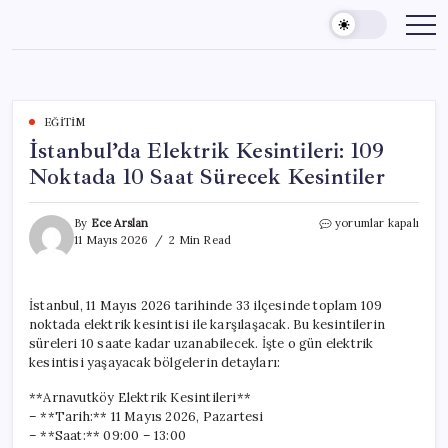
Skip
to
content
EĞITIM
İstanbul’da Elektrik Kesintileri: 109
Noktada 10 Saat Sürecek Kesintiler
İstanbul’da
By
Ece Arslan
yorumlar kapalı
Elektrik
11 Mayıs 2026
2 Min Read
Kesintileri:
109
Noktada
İstanbul, 11 Mayıs 2026 tarihinde 33 ilçesinde toplam 109
10
noktada elektrik kesintisi ile karşılaşacak. Bu kesintilerin
Saat
Sürecek
süreleri 10 saate kadar uzanabilecek. İşte o gün elektrik
Kesintiler
kesintisi yaşayacak bölgelerin detayları:
için
**Arnavutköy Elektrik Kesintileri**
– **Tarih:** 11 Mayıs 2026, Pazartesi
– **Saat:** 09:00 – 13:00