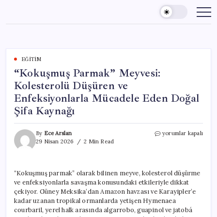
Skip
to
content
EĞITIM
“Kokuşmuş Parmak” Meyvesi:
Kolesterolü Düşüren ve
Enfeksiyonlarla Mücadele Eden Doğal
Şifa Kaynağı
“Kokuşmuş
By
Ece Arslan
yorumlar kapalı
Parmak”
29 Nisan 2026
2 Min Read
Meyvesi:
Kolesterolü
Düşüren
“Kokuşmuş parmak” olarak bilinen meyve, kolesterol düşürme
ve
ve enfeksiyonlarla savaşma konusundaki etkileriyle dikkat
Enfeksiyonlarla
Mücadele
çekiyor. Güney Meksika’dan Amazon havzası ve Karayipler’e
Eden
kadar uzanan tropikal ormanlarda yetişen Hymenaea
Doğal
courbaril, yerel halk arasında algarrobo, guapinol ve jatobá
Şifa