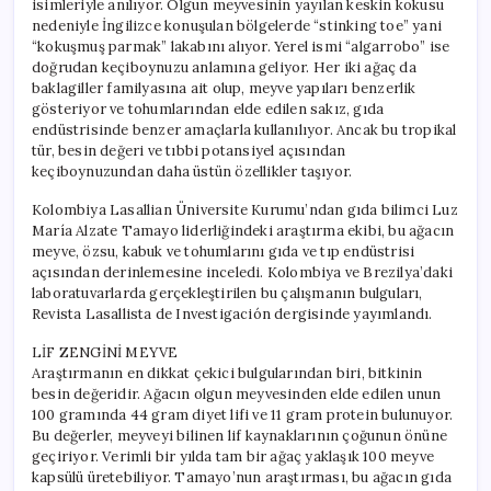
isimleriyle anılıyor. Olgun meyvesinin yayılan keskin kokusu
Kaynağı
nedeniyle İngilizce konuşulan bölgelerde “stinking toe” yani
için
“kokuşmuş parmak” lakabını alıyor. Yerel ismi “algarrobo” ise
doğrudan keçiboynuzu anlamına geliyor. Her iki ağaç da
baklagiller familyasına ait olup, meyve yapıları benzerlik
gösteriyor ve tohumlarından elde edilen sakız, gıda
endüstrisinde benzer amaçlarla kullanılıyor. Ancak bu tropikal
tür, besin değeri ve tıbbi potansiyel açısından
keçiboynuzundan daha üstün özellikler taşıyor.
Kolombiya Lasallian Üniversite Kurumu’ndan gıda bilimci Luz
María Alzate Tamayo liderliğindeki araştırma ekibi, bu ağacın
meyve, özsu, kabuk ve tohumlarını gıda ve tıp endüstrisi
açısından derinlemesine inceledi. Kolombiya ve Brezilya’daki
laboratuvarlarda gerçekleştirilen bu çalışmanın bulguları,
Revista Lasallista de Investigación dergisinde yayımlandı.
LİF ZENGİNİ MEYVE
Araştırmanın en dikkat çekici bulgularından biri, bitkinin
besin değeridir. Ağacın olgun meyvesinden elde edilen unun
100 gramında 44 gram diyet lifi ve 11 gram protein bulunuyor.
Bu değerler, meyveyi bilinen lif kaynaklarının çoğunun önüne
geçiriyor. Verimli bir yılda tam bir ağaç yaklaşık 100 meyve
kapsülü üretebiliyor. Tamayo’nun araştırması, bu ağacın gıda