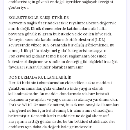
endüstrisi için güvenli ve doğal içerikler sağlayabileceğini
gösteriyor.
KOLESTEROLE KARŞI ETKİLER
Meyvenin sağlık üzerindeki etkileri yalnızca besin değeriyle
sınırlı değil. Klinik denemelerde katılımcılara altı hafta
boyunca günlük 15 gram bu bitkiden elde edilen lif verildi.
Deneyin sonunda katılımcıların kötü kolesterol (LDL)
seviyesinde yüzde 10,5 oranında bir düşüş gözlemlendi. Bu
sonuç, bitkiyi “fonksiyonel gıda” kategorisine taşıyor.
Fonksiyonel gıdalar, temel kalori sağlamanın ötesinde
kolesterol düşürme ve sindirim desteği gibi ölçülebilir sağlık
faydaları sunan ürünler olarak tanımlanır.
DONDURMADA KULLANILABİLİR
Her iki bitkinin tohumlarından elde edilen sakız maddesi
galaktomannanlar, gıda endüstrisinde yaygın olarak
kullanılmaktadır. Bu madde, dondurmalarda buz kristali
oluşumunu yavaşlatır ve yağ oranını azaltmaya yardımcı olur.
FAO ve WHO Uzman Komitesi, bu sakızın onaylı kullanımları
için genel nüfus için belirlenmiş bir alım sınırı olmadığını
belirtmiştir. Sentetik katkı maddelerine doğal alternatif
arayışının arttığı günümüzde, bu tür bitkisel stabilizatörler
endüstri için daha da değerli hale gelmektedir.