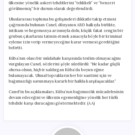
ülkesine yönelik askeri tehditlerini “tehlikeli” ve “benzeri
görülmemiş” bir durum olarak değerlendirdi.
Uluslararası topluma bu gelişmeleri dikkatle takip etmesi
çağrısında bulunan Canel, dünyanın ABD halkıyla birlikte,
intikam ve hegemonya arzusuyla dolu, küçük fakat zengin bir
grubun çıkarlarını tatmin etmek amacıyla böyle bir kriminal
eyleme izin verip vermeyeceğine karar vermesi gerektiğini
belirtti.
Küba’nın olası bir müdahale karşısında teslim olmayacağını
vurgulayan Canel, sözlerini şöyle sürdürdü: “Ne kadar güçlü
olursa olsun, hiçbir saldırgan Küba’da boyun eğme
bulamayacak. Ulusal toprakların her bir santimi için ve
bağımsızlığı savunmaya kararlı bir halkla karşılaşacaklar.”
Canel’in bu açıklamaları, Küba’nın bağımsızlık mücadelesinin
devam edeceğini ve ülkenin egemenliğine yönelik her türlü
tehdide karşı duracağını göstermektedir. (AA)