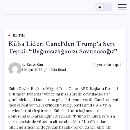
Skip
to
content
EĞITIM
Küba Lideri Canel’den Trump’a Sert
Tepki: “Bağımsızlığımızı Savunacağız”
Küba
By
Ece Arslan
yorumlar kapalı
Lideri
3 Mayıs 2026
1 Min Read
Canel’den
Trump’a
Sert
Küba Devlet Başkanı Miguel Diaz Canel, ABD Başkanı Donald
Tepki:
Trump’ın Küba’da “yönetimi kısa sürede devralacakları”
“Bağımsızlığımızı
Savunacağız”
yönündeki açıklamalarına güçlü bir yanıt verdi. Canel, sosyal
için
medya platformu üzerinden yaptığı paylaşımda, ABD’nin
söylemlerini eleştirerek, Küba halkının bağımsızlık
konusundaki kararlılığını vurguladı. Trump’ın Küba’yı “kısa
süre içerisinde yönetim altına alacakları” bir ülke olarak
nitelendirmesine doğrudan karşılık veren Canel, ABD’nin