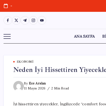
Skip
-
to
content
https://www.facebook.com/
https://twitter.com/
https://t.me/
https://www.instagram.com/
https://youtube.com/
ANA SAYFA
E
EKONOMI
Neden İyi Hissettiren Yiyecekl
By
Ece Arslan
11 Mayıs 2026
2 Min Read
İyi hissettiren yiyecekler, İngilizcede “comfort foo