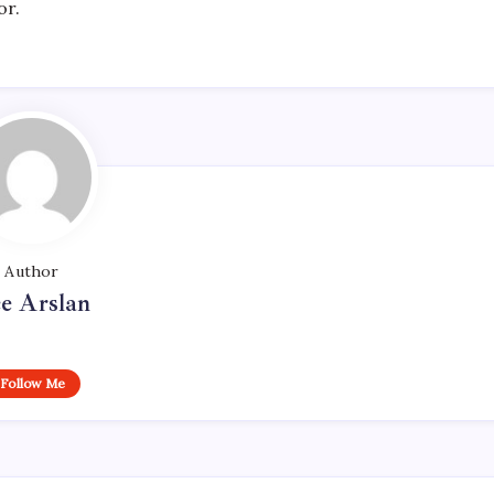
or.
Author
e Arslan
Follow Me