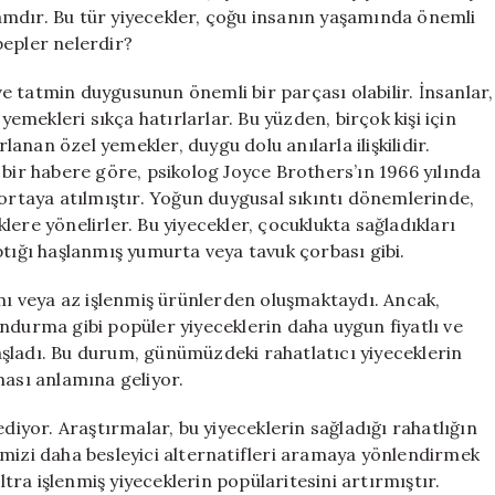
için
vramdır. Bu tür yiyecekler, çoğu insanın yaşamında önemli
bepler nelerdir?
 ve tatmin duygusunun önemli bir parçası olabilir. İnsanlar,
yemekleri sıkça hatırlarlar. Bu yüzden, birçok kişi için
nan özel yemekler, duygu dolu anılarla ilişkilidir.
 bir habere göre, psikolog Joyce Brothers’ın 1966 yılında
 ortaya atılmıştır. Yoğun duygusal sıkıntı dönemlerinde,
eklere yönelirler. Bu yiyecekler, çocuklukta sağladıkları
yaptığı haşlanmış yumurta veya tavuk çorbası gibi.
ımı veya az işlenmiş ürünlerden oluşmaktaydı. Ancak,
ndurma gibi popüler yiyeceklerin daha uygun fiyatlı ve
şladı. Bu durum, günümüzdeki rahatlatıcı yiyeceklerin
ması anlamına geliyor.
ediyor. Araştırmalar, bu yiyeceklerin sağladığı rahatlığın
imizi daha besleyici alternatifleri aramaya yönlendirmek
ra işlenmiş yiyeceklerin popülaritesini artırmıştır.