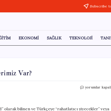
Subscribe t
ĞİTİM
EKONOMİ
SAĞLIK
TEKNOLOJİ
TANI
erimiz Var?
Neden
yorumlar kapal
İyi
Hissettiren
Yiyeceklerimiz
Var?
d” olarak bilinen ve Türkçeye “rahatlatıcı yiyecekler” veya