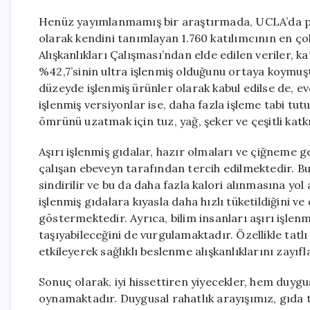
Henüz yayımlanmamış bir araştırmada, UCLA’da psi
olarak kendini tanımlayan 1.760 katılımcının en çok
Alışkanlıkları Çalışması’ndan elde edilen veriler, k
%42,7’sinin ultra işlenmiş olduğunu ortaya koymuş
düzeyde işlenmiş ürünler olarak kabul edilse de, ev
işlenmiş versiyonlar ise, daha fazla işleme tabi tutu
ömrünü uzatmak için tuz, yağ, şeker ve çeşitli katk
Aşırı işlenmiş gıdalar, hazır olmaları ve çiğneme
çalışan ebeveyn tarafından tercih edilmektedir. Bu t
sindirilir ve bu da daha fazla kalori alınmasına yol
işlenmiş gıdalara kıyasla daha hızlı tüketildiğini ve 
göstermektedir. Ayrıca, bilim insanları aşırı işlenm
taşıyabileceğini de vurgulamaktadır. Özellikle tatl
etkileyerek sağlıklı beslenme alışkanlıklarını zayıfla
Sonuç olarak, iyi hissettiren yiyecekler, hem duygu
oynamaktadır. Duygusal rahatlık arayışımız, gıda te