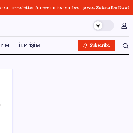
o our newsletter & never miss our best posts.
Subscribe Now!
TIM
İLETİŞİM
Subscribe
ı
SON YAZILAR
Okullarda yeni dönem! 30 bin personele
yeni yetki