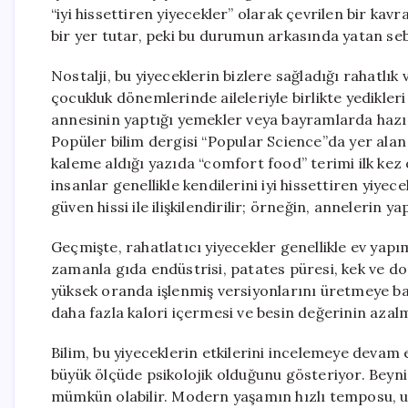
“iyi hissettiren yiyecekler” olarak çevrilen bir ka
bir yer tutar, peki bu durumun arkasında yatan se
Nostalji, bu yiyeceklerin bizlere sağladığı rahatlık
çocukluk dönemlerinde aileleriyle birlikte yedikleri 
annesinin yaptığı yemekler veya bayramlarda hazırla
Popüler bilim dergisi “Popular Science”da yer alan
kaleme aldığı yazıda “comfort food” terimi ilk kez
insanlar genellikle kendilerini iyi hissettiren yiyec
güven hissi ile ilişkilendirilir; örneğin, annelerin 
Geçmişte, rahatlatıcı yiyecekler genellikle ev yap
zamanla gıda endüstrisi, patates püresi, kek ve do
yüksek oranda işlenmiş versiyonlarını üretmeye ba
daha fazla kalori içermesi ve besin değerinin azal
Bilim, bu yiyeceklerin etkilerini incelemeye devam 
büyük ölçüde psikolojik olduğunu gösteriyor. Beyn
mümkün olabilir. Modern yaşamın hızlı temposu, ult