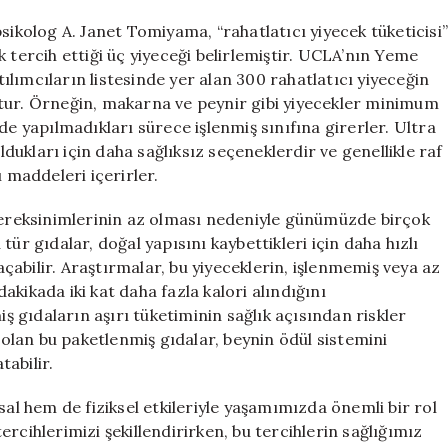
kolog A. Janet Tomiyama, “rahatlatıcı yiyecek tüketicisi
 tercih ettiği üç yiyeceği belirlemiştir. UCLA’nın Yeme
atılımcıların listesinde yer alan 300 rahatlatıcı yiyeceğin
tur. Örneğin, makarna ve peynir gibi yiyecekler minimum
de yapılmadıkları sürece işlenmiş sınıfına girerler. Ultra
ldukları için daha sağlıksız seçeneklerdir ve genellikle raf
ı maddeleri içerirler.
 gereksinimlerinin az olması nedeniyle günümüzde birçok
ür gıdalar, doğal yapısını kaybettikleri için daha hızlı
 açabilir. Araştırmalar, bu yiyeceklerin, işlenmemiş veya az
dakikada iki kat daha fazla kalori alındığını
iş gıdaların aşırı tüketiminin sağlık açısından riskler
ı olan bu paketlenmiş gıdalar, beynin ödül sistemini
tabilir.
sal hem de fiziksel etkileriyle yaşamımızda önemli bir rol
rcihlerimizi şekillendirirken, bu tercihlerin sağlığımız