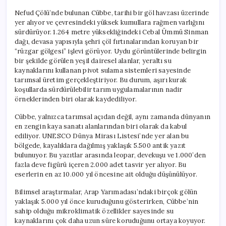
Nefud Çölü’nde bulunan Cübbe, tarihi bir göl havzası üzerinde
yer alıyor ve çevresindeki yüksek kumullara rağmen varlığını
sürdürüyor. 1.264 metre yüksekliğindeki Cebal Ümmü Sinman
dağı, devasa yapısıyla şehri çöl fırtınalarından koruyan bir
“rüzgar gölgesi” işlevi görüyor. Uydu görüntülerinde belirgin
bir şekilde görülen yeşil dairesel alanlar, yeraltı su
kaynaklarını kullanan pivot sulama sistemleri sayesinde
tarımsal üretim gerçekleştiriyor. Bu durum, aşırı kurak
koşullarda sürdürülebilir tarım uygulamalarının nadir
örneklerinden biri olarak kaydediliyor.
Cübbe, yalnızca tarımsal açıdan değil, aynı zamanda dünyanın
en zengin kaya sanatı alanlarından biri olarak da kabul
ediliyor. UNESCO Dünya Mirası Listesi’nde yer alan bu
bölgede, kayalıklara dağılmış yaklaşık 5.500 antik yazıt
bulunuyor. Bu yazıtlar arasında leopar, devekuşu ve 1.000’den
fazla deve figürü içeren 2.000 adet tasvir yer alıyor. Bu
eserlerin en az 10.000 yıl öncesine ait olduğu düşünülüyor.
Bilimsel araştırmalar, Arap Yarımadası’ndaki birçok gölün
yaklaşık 5.000 yıl önce kuruduğunu gösterirken, Cübbe’nin
sahip olduğu mikroklimatik özellikler sayesinde su
kaynaklarını çok daha uzun süre koruduğunu ortaya koyuyor.