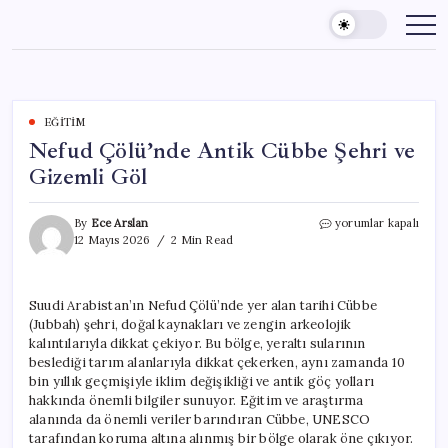
Skip
to
content
EĞITIM
Nefud Çölü’nde Antik Cübbe Şehri ve
Gizemli Göl
Nefud
By
Ece Arslan
yorumlar kapalı
Çölü’nde
12 Mayıs 2026
2 Min Read
Antik
Cübbe
Şehri
Suudi Arabistan’ın Nefud Çölü’nde yer alan tarihi Cübbe
ve
(Jubbah) şehri, doğal kaynakları ve zengin arkeolojik
Gizemli
Göl
kalıntılarıyla dikkat çekiyor. Bu bölge, yeraltı sularının
için
beslediği tarım alanlarıyla dikkat çekerken, aynı zamanda 10
bin yıllık geçmişiyle iklim değişikliği ve antik göç yolları
hakkında önemli bilgiler sunuyor. Eğitim ve araştırma
alanında da önemli veriler barındıran Cübbe, UNESCO
tarafından koruma altına alınmış bir bölge olarak öne çıkıyor.