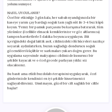
Porselen
yolunu sunuyor.
Gibi
Bir
NASIL UYGULANIR?
Cilt!
Özel bir etkinliğe 3 gün kala, her sabah uyandığınızda bir
için
kaseye yarım çay bardağı soğuk tam yağlı süt ile 3-4 buz küpü
koyun. Temiz bir pamuk parçasını bu karışıma batırarak, tüm
yüzünüze (özellikle elmacık kemiklerinize ve göz altlarınıza)
tampon hareketlerle 5 dakika boyunca uygulayın. Süt
içeriğindeki doğal laktik asit, cildinizdeki ölü hücreleri nazikçe
soyarak aydınlatırken, buzun sağladığı dondurucu soğuk
gözenekleri küçültür ve sarkmaları yukarı doğru gerer. Bu
uygulama sayesinde makyajınız cildinizde kusursuz bir
şekilde kayacak ve o özel gecede parlayan yıldız siz
olacaksınız.
Bu basit ama etkili buzdolabı terapisini uygulayarak, özel
günlerinizde kendinizi en iyi şekilde hissetmenizi
sağlayabilirsiniz. Unutmayın, güzel bir cilt sağlıklı bir ciltle
başlar!