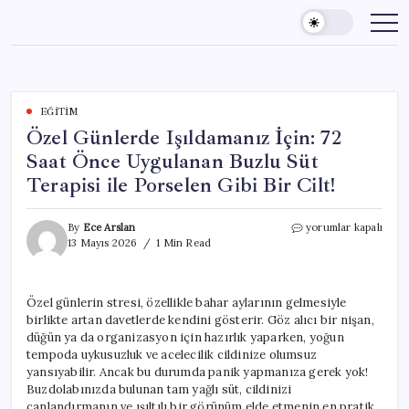
Skip
to
content
EĞITIM
Özel Günlerde Işıldamanız İçin: 72
Saat Önce Uygulanan Buzlu Süt
Terapisi ile Porselen Gibi Bir Cilt!
Özel
By
Ece Arslan
yorumlar kapalı
Günlerde
13 Mayıs 2026
1 Min Read
Işıldamanız
İçin:
72
Özel günlerin stresi, özellikle bahar aylarının gelmesiyle
Saat
birlikte artan davetlerde kendini gösterir. Göz alıcı bir nişan,
Önce
Uygulanan
düğün ya da organizasyon için hazırlık yaparken, yoğun
Buzlu
tempoda uykusuzluk ve acelecilik cildinize olumsuz
Süt
yansıyabilir. Ancak bu durumda panik yapmanıza gerek yok!
Terapisi
Buzdolabınızda bulunan tam yağlı süt, cildinizi
ile
canlandırmanın ve ışıltılı bir görünüm elde etmenin en pratik