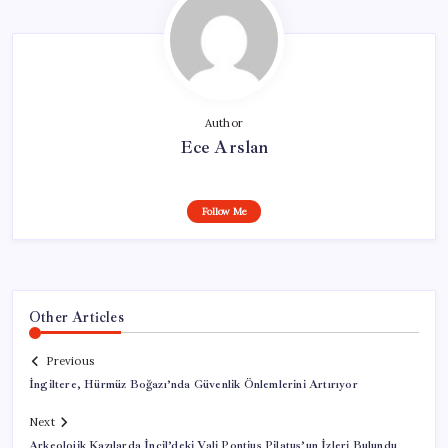
Author
Ece Arslan
Follow Me
Other Articles
Previous
İngiltere, Hürmüz Boğazı’nda Güvenlik Önlemlerini Artırıyor
Next
Arkeolojik Kazılarda İncil’deki Vali Pontius Pilatus’un İzleri Bulundu