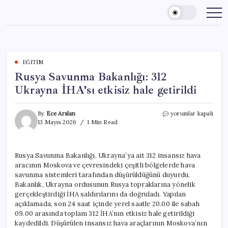
Skip
to
content
EĞITIM
Rusya Savunma Bakanlığı: 312
Ukrayna İHA’sı etkisiz hale getirildi
Rusya
By
Ece Arslan
yorumlar kapalı
Savunma
13 Mayıs 2026
1 Min Read
Bakanlığı:
312
Ukrayna
Rusya Savunma Bakanlığı, Ukrayna’ya ait 312 insansız hava
İHA’sı
aracının Moskova ve çevresindeki çeşitli bölgelerde hava
etkisiz
hale
savunma sistemleri tarafından düşürüldüğünü duyurdu.
getirildi
Bakanlık, Ukrayna ordusunun Rusya topraklarına yönelik
için
gerçekleştirdiği İHA saldırılarını da doğruladı. Yapılan
açıklamada, son 24 saat içinde yerel saatle 20.00 ile sabah
09.00 arasında toplam 312 İHA’nın etkisiz hale getirildiği
kaydedildi. Düşürülen insansız hava araçlarının Moskova’nın