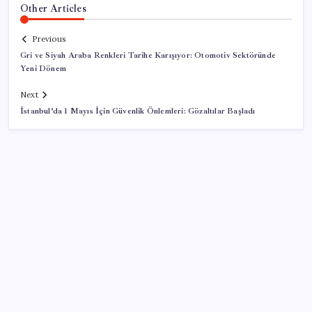
Other Articles
Previous
Gri ve Siyah Araba Renkleri Tarihe Karışıyor: Otomotiv Sektöründe
Yeni Dönem
Next
İstanbul’da 1 Mayıs İçin Güvenlik Önlemleri: Gözaltılar Başladı
SON YAZILAR
Ev ve arsa alıp satacaklar dikkat! Bu kritik adımı