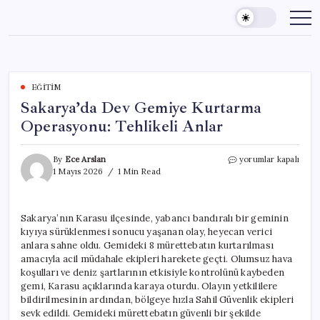
Skip
to
content
EĞITIM
Sakarya’da Dev Gemiye Kurtarma
Operasyonu: Tehlikeli Anlar
Sakarya’da
By
Ece Arslan
yorumlar kapalı
Dev
1 Mayıs 2026
1 Min Read
Gemiye
Kurtarma
Operasyonu:
Sakarya’nın Karasu ilçesinde, yabancı bandıralı bir geminin
Tehlikeli
kıyıya sürüklenmesi sonucu yaşanan olay, heyecan verici
Anlar
için
anlara sahne oldu. Gemideki 8 mürettebatın kurtarılması
amacıyla acil müdahale ekipleri harekete geçti. Olumsuz hava
koşulları ve deniz şartlarının etkisiyle kontrolünü kaybeden
gemi, Karasu açıklarında karaya oturdu. Olayın yetkililere
bildirilmesinin ardından, bölgeye hızla Sahil Güvenlik ekipleri
sevk edildi. Gemideki mürettebatın güvenli bir şekilde