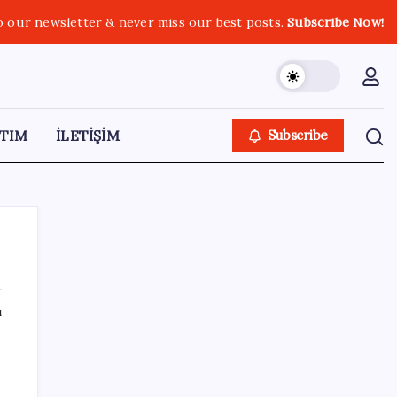
o our newsletter & never miss our best posts.
Subscribe Now!
TIM
İLETİŞİM
Subscribe
ı
SON YAZILAR
‘Uzay’a ayrılan AR-GE bütçesi 10 yılda 107
kat arttı