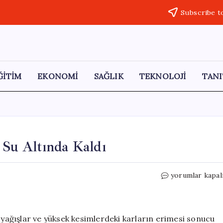
Subscribe t
ĞİTİM
EKONOMİ
SAĞLIK
TEKNOLOJİ
TANI
r Su Altında Kaldı
Şırnak’ta
yorumlar kapal
Sel
Felaketi:
Sokaklar
Su
k yağışlar ve yüksek kesimlerdeki karların erimesi sonucu