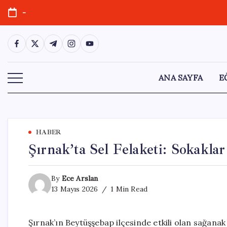
Skip
-
to
content
https://www.facebook.com/
https://twitter.com/
https://t.me/
https://www.instagram.com/
https://youtube.com/
ANA SAYFA
E
HABER
Şırnak’ta Sel Felaketi: Sokakla
By
Ece Arslan
13 Mayıs 2026
1 Min Read
Şırnak’ın Beytüşşebap ilçesinde etkili olan sağana