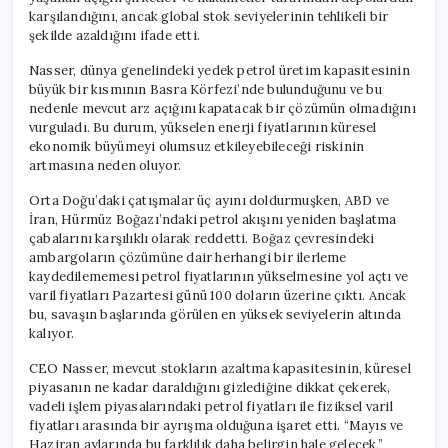
için
karşılandığını, ancak global stok seviyelerinin tehlikeli bir
şekilde azaldığını ifade etti.
Nasser, dünya genelindeki yedek petrol üretim kapasitesinin
büyük bir kısmının Basra Körfezi’nde bulunduğunu ve bu
nedenle mevcut arz açığını kapatacak bir çözümün olmadığını
vurguladı. Bu durum, yükselen enerji fiyatlarının küresel
ekonomik büyümeyi olumsuz etkileyebileceği riskinin
artmasına neden oluyor.
Orta Doğu’daki çatışmalar üç ayını doldurmuşken, ABD ve
İran, Hürmüz Boğazı’ndaki petrol akışını yeniden başlatma
çabalarını karşılıklı olarak reddetti. Boğaz çevresindeki
ambargoların çözümüne dair herhangi bir ilerleme
kaydedilememesi petrol fiyatlarının yükselmesine yol açtı ve
varil fiyatları Pazartesi günü 100 doların üzerine çıktı. Ancak
bu, savaşın başlarında görülen en yüksek seviyelerin altında
kalıyor.
CEO Nasser, mevcut stokların azaltma kapasitesinin, küresel
piyasanın ne kadar daraldığını gizlediğine dikkat çekerek,
vadeli işlem piyasalarındaki petrol fiyatları ile fiziksel varil
fiyatları arasında bir ayrışma olduğuna işaret etti. “Mayıs ve
Haziran aylarında bu farklılık daha belirgin hale gelecek,”