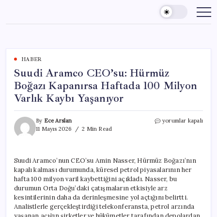
Skip
to
content
HABER
Suudi Aramco CEO’su: Hürmüz
Boğazı Kapanırsa Haftada 100 Milyon
Varlık Kaybı Yaşanıyor
Suudi
By
Ece Arslan
yorumlar kapalı
Aramco
11 Mayıs 2026
2 Min Read
CEO’su:
Hürmüz
Boğazı
Suudi Aramco’nun CEO’su Amin Nasser, Hürmüz Boğazı’nın
Kapanırsa
kapalı kalması durumunda, küresel petrol piyasalarının her
Haftada
100
hafta 100 milyon varil kaybettiğini açıkladı. Nasser, bu
Milyon
durumun Orta Doğu’daki çatışmaların etkisiyle arz
Varlık
kesintilerinin daha da derinleşmesine yol açtığını belirtti.
Kaybı
Analistlerle gerçekleştirdiği telekonferansta, petrol arzında
Yaşanıyor
yaşanan açığın şirketler ve hükümetler tarafından depolardan