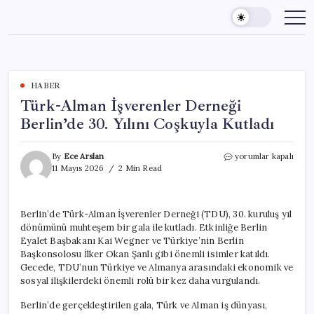
Skip
to
content
HABER
Türk-Alman İşverenler Derneği
Berlin’de 30. Yılını Coşkuyla Kutladı
Türk-
By
Ece Arslan
yorumlar kapalı
Alman
11 Mayıs 2026
2 Min Read
İşverenler
Derneği
Berlin’de
Berlin’de Türk-Alman İşverenler Derneği (TDU), 30. kuruluş yıl
30.
dönümünü muhteşem bir gala ile kutladı. Etkinliğe Berlin
Yılını
Coşkuyla
Eyalet Başbakanı Kai Wegner ve Türkiye’nin Berlin
Kutladı
Başkonsolosu İlker Okan Şanlı gibi önemli isimler katıldı.
için
Gecede, TDU’nun Türkiye ve Almanya arasındaki ekonomik ve
sosyal ilişkilerdeki önemli rolü bir kez daha vurgulandı.
Berlin’de gerçekleştirilen gala, Türk ve Alman iş dünyası,