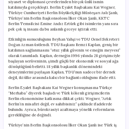
siyaset ve diplomasi çevrelerinden birçok ünlü ismin
katılımıyla gerçekleşti. Berlin Eyalet Başbakanı Kai Wegner,
Türkiye Cumhuriyeti Berlin Büyükelçiliği Müsteşarı Aslı Şanlı,
Türkiye’nin Berlin Başkonsolosu İlker Okan Şanlı, KKTC
Berlin Temsilcisi Emine Andız Ertürk gibi isimlerin yanı sıra
pek çok iş insanı da bu anlamlı geceye iştirak etti.
Etkinliğin sunuculuğunu Beyhan Yahşi ve TDU Genel Sekreteri
Doğan Azman üstlendi. TDU Başkanı Remzi Kaplan, geniş bir
katılımın sağlanmasını “otuz yıllık güvenin ve emeğin meyvesi”
olarak tanımladı. Kaplan, derneğin 1996 yılında 28 girişimciyle
başlayan serüveninin, şimdi güçlü bir ekonomik ve sosyal ağa
dönüştüğünü belirtti. 18 yıllık başkanlık dönemindeki
deneyimlerini paylaşan Kaplan, TDU’nun sadece bir dernek
değil, iki ülke arasında kalıcı bir bağlantı olduğunu ifade etti.
Berlin Eyalet Başbakanı Kai Wegner konuşmasına Türkçe
“Merhaba” diyerek başladı ve Türk kökenli girişimcilerin
Berlin ekonomisine katkısına dikkat çekti. Wegner, “Artık
Berlin’in misafiri değil, ev sahibisiniz” şeklinde ifadelerde
bulundu. Ayrıca, bürokrasiyi azaltmaya yönelik reformların
gerekliliğine de değindi.
Türkiye’nin Berlin Başkonsolosu İlker Okan Şanlı ise Türk iş