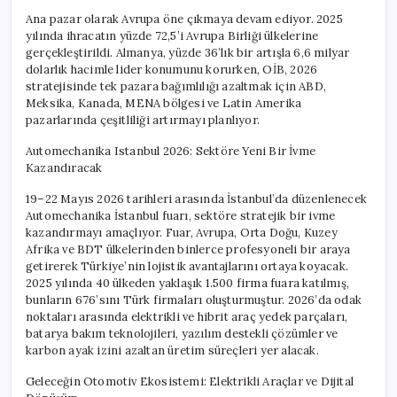
Ana pazar olarak Avrupa öne çıkmaya devam ediyor. 2025
yılında ihracatın yüzde 72,5’i Avrupa Birliği ülkelerine
gerçekleştirildi. Almanya, yüzde 36’lık bir artışla 6,6 milyar
dolarlık hacimle lider konumunu korurken, OİB, 2026
stratejisinde tek pazara bağımlılığı azaltmak için ABD,
Meksika, Kanada, MENA bölgesi ve Latin Amerika
pazarlarında çeşitliliği artırmayı planlıyor.
Automechanika Istanbul 2026: Sektöre Yeni Bir İvme
Kazandıracak
19–22 Mayıs 2026 tarihleri arasında İstanbul’da düzenlenecek
Automechanika İstanbul fuarı, sektöre stratejik bir ivme
kazandırmayı amaçlıyor. Fuar, Avrupa, Orta Doğu, Kuzey
Afrika ve BDT ülkelerinden binlerce profesyoneli bir araya
getirerek Türkiye’nin lojistik avantajlarını ortaya koyacak.
2025 yılında 40 ülkeden yaklaşık 1.500 firma fuara katılmış,
bunların 676’sını Türk firmaları oluşturmuştur. 2026’da odak
noktaları arasında elektrikli ve hibrit araç yedek parçaları,
batarya bakım teknolojileri, yazılım destekli çözümler ve
karbon ayak izini azaltan üretim süreçleri yer alacak.
Geleceğin Otomotiv Ekosistemi: Elektrikli Araçlar ve Dijital