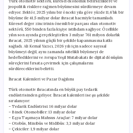
Türk otomotiv sektörü, küresel ekonomik belirsizliklere ve
jeopolitik risklere rağmen büyümesini sürdürmeye devam
ediyor. Sektör, 2025 yılını bir önceki yıla göre yüzde 11,6’lık bir
büyüme ile 41,5 milyar dolar ihracat hacmiyle tamamladı.
Küresel değer zincirinin önemli bir parçası olan otomotiv
sektörü, 550 binden fazla kişiye istihdam sağlıyor. Özellikle
yılın son ayında gerçekleştirilen 3 milyar 761 milyon dolarlık
ihracat, 2025 yılının güçlü bir şekilde kapanmasına katkı
sağladı. Ali Kemal Yazıcı, 2026 yılı için sadece sayısal
büyümeyi değil, aynı zamanda nitelikli büyümeyi de
hedeflediklerini ve Avrupa Yeşil Mutabakatı ile dijital dönüşüm
süreçlerini fırsata çevirmek için çalışmalarını
sürdüreceklerini belirtti.
İhracat Kalemleri ve Pazar Dağılımı
Türk otomotiv ihracatında en büyük pay tedarik
endüstrisinden geliyor. İhracat kalemleri ise şu şekilde
sıralanıyor:
– Tedarik Endüstrisi: 16 milyar dolar
– Binek Otomobiller: 13 milyar dolar
– Eşya Taşımaya Mahsus Araçlar: 7 milyar dolar
– Otobüs, Minibüs ve Midibüs: 3,3 milyar dolar
– Çekiciler: 1,9 milyar dolar