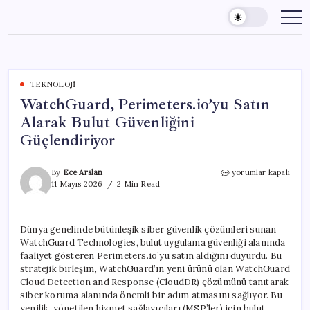
Skip
to
content
TEKNOLOJI
WatchGuard, Perimeters.io’yu Satın
Alarak Bulut Güvenliğini
Güçlendiriyor
WatchGuard,
By
Ece Arslan
yorumlar kapalı
Perimeters.io’yu
11 Mayıs 2026
2 Min Read
Satın
Alarak
Bulut
Dünya genelinde bütünleşik siber güvenlik çözümleri sunan
Güvenliğini
WatchGuard Technologies, bulut uygulama güvenliği alanında
Güçlendiriyor
için
faaliyet gösteren Perimeters.io’yu satın aldığını duyurdu. Bu
stratejik birleşim, WatchGuard’ın yeni ürünü olan WatchGuard
Cloud Detection and Response (CloudDR) çözümünü tanıtarak
siber koruma alanında önemli bir adım atmasını sağlıyor. Bu
yenilik, yönetilen hizmet sağlayıcıları (MSP’ler) için bulut