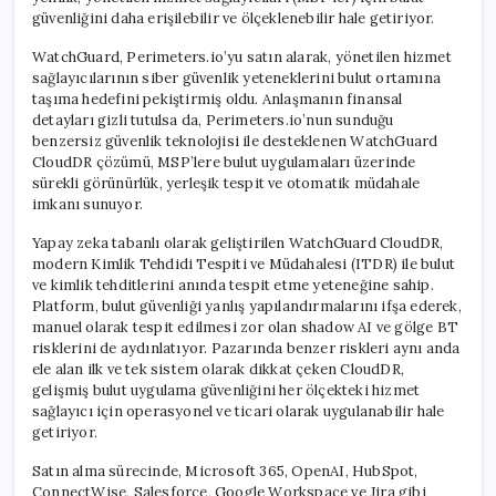
güvenliğini daha erişilebilir ve ölçeklenebilir hale getiriyor.
WatchGuard, Perimeters.io’yu satın alarak, yönetilen hizmet
sağlayıcılarının siber güvenlik yeteneklerini bulut ortamına
taşıma hedefini pekiştirmiş oldu. Anlaşmanın finansal
detayları gizli tutulsa da, Perimeters.io’nun sunduğu
benzersiz güvenlik teknolojisi ile desteklenen WatchGuard
CloudDR çözümü, MSP’lere bulut uygulamaları üzerinde
sürekli görünürlük, yerleşik tespit ve otomatik müdahale
imkanı sunuyor.
Yapay zeka tabanlı olarak geliştirilen WatchGuard CloudDR,
modern Kimlik Tehdidi Tespiti ve Müdahalesi (ITDR) ile bulut
ve kimlik tehditlerini anında tespit etme yeteneğine sahip.
Platform, bulut güvenliği yanlış yapılandırmalarını ifşa ederek,
manuel olarak tespit edilmesi zor olan shadow AI ve gölge BT
risklerini de aydınlatıyor. Pazarında benzer riskleri aynı anda
ele alan ilk ve tek sistem olarak dikkat çeken CloudDR,
gelişmiş bulut uygulama güvenliğini her ölçekteki hizmet
sağlayıcı için operasyonel ve ticari olarak uygulanabilir hale
getiriyor.
Satın alma sürecinde, Microsoft 365, OpenAI, HubSpot,
ConnectWise, Salesforce, Google Workspace ve Jira gibi