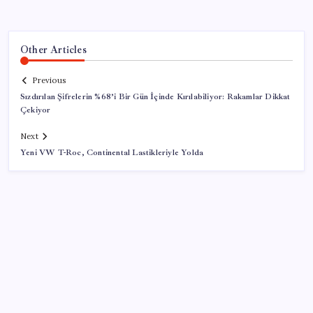
Other Articles
Previous
Sızdırılan Şifrelerin %68’i Bir Gün İçinde Kırılabiliyor: Rakamlar Dikkat
Çekiyor
Next
Yeni VW T-Roc, Continental Lastikleriyle Yolda
SON YAZILAR