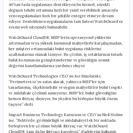
40’tan fazla uygulamayı destekleyen bu hizmet, sürekli
değişen tehdit ortamına hızlı bir yanıt verebilmek amacıyla
yeni uygulamaları hızlı bir şekilde entegre etmeye devam
ediyor. Desteklenen uygulamaların tam listesi WatchGuard’ın
resmi web sitesinde bulunabilir.
WatchGuard CloudDR, MSP’lerin operasyonel yüklerini
artırmadan veya yüksek kurumsal maliyetlerle karşılaşmadan,
her müşteri ortamındaki bulut uygulama risklerini
azaltmalarına olanak tanıyor. Bu çözüm, iş ortaklarının tutarlı
bulut korumasını genişletmelerine ve güvenliğin somut
değerini kanıtlamalarına yardımcı oluyor.
WatchGuard Technologies CEO’su Joe Smolarski,
“Perimeters.io’yu satın alarak, yalnızca MSP’ler için
tasarlanmış, ölçeklenebilir ve uygun maliyetli bir bulut tespiti
ve müdahale çözümü sunuyoruz. MSP’ler, bulut güvenliğine
hemen ihtiyaç duyuyor, bu yüzden bu birleşme büyük önem
taşıyor.” dedi.
Impact Business Technology Kurucusu ve CEO’su Neil Holme
ise, “Sektörde, görünürlüğü ve müdahaleyi tek bir noktada
birleştiren bir çözüme büyük ihtiyaç var. WatchGuard
CloudDR, tam da bu ihtiyacı karşılıyor.” ifadelerini kullandı.