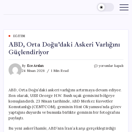
Skip
to
content
EĞITIM
ABD, Orta Doğu’daki Askeri Varlığını
Güçlendiriyor
ABD,
By
Ece Arslan
yorumlar kapalı
Orta
24 Nisan 2026
1 Min Read
Doğu’daki
Askeri
Varlığını
ABD, Orta Doğu’daki askeri varlığını artırmaya devam ediyor.
Güçlendiriyor
Son olarak, USS George H.W. Bush uçak gemisini bölgeye
için
konuşlandırdı. 23 Nisan tarihinde, ABD Merkez Kuvvetler
Komutanlığı (CENTCOM), geminin Hint Okyanusu’nda görev
yaptığını duyurdu ve bununla birlikte geminin bir fotoğrafını
paylaştı.
Bu yeni askerî hamle, ABD’nin İran’a karşı gerçekleştirdiği