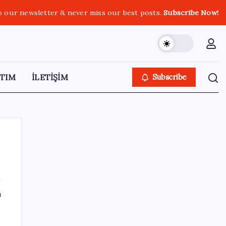
o our newsletter & never miss our best posts.
Subscribe Now!
TIM
İLETİŞİM
Subscribe
SON YAZILAR
ı
Apple’dan Rekor: Premium Akıllı Telefon
Pazarında iPhone Hakimiyeti