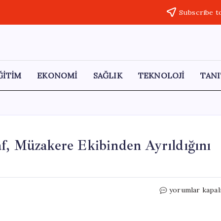
Subscribe t
ĞİTİM
EKONOMİ
SAĞLIK
TEKNOLOJİ
TANI
f, Müzakere Ekibinden Ayrıldığını
İran
yorumlar kapal
Parlamento
Başkanı
Galibaf,