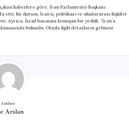
Müzakere
 çıkan haberlere göre, İran Parlamento Başkanı
Ekibinden
tti. Bu durum, İran iç politikası ve uluslararası ilişkiler
Ayrıldığını
r. Ayrıca, İsrail basınına konuşan bir yetkili, “İran’a
Açıkladı
klamasında bulundu. Olayla ilgili detayların gelmesi
için
Author
e Arslan