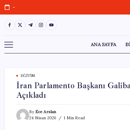
Skip
-
to
content
https://www.facebook.com/
https://twitter.com/
https://t.me/
https://www.instagram.com/
https://youtube.com/
ANA SAYFA
E
EĞITIM
İran Parlamento Başkanı Galiba
Açıkladı
By
Ece Arslan
24 Nisan 2026
1 Min Read