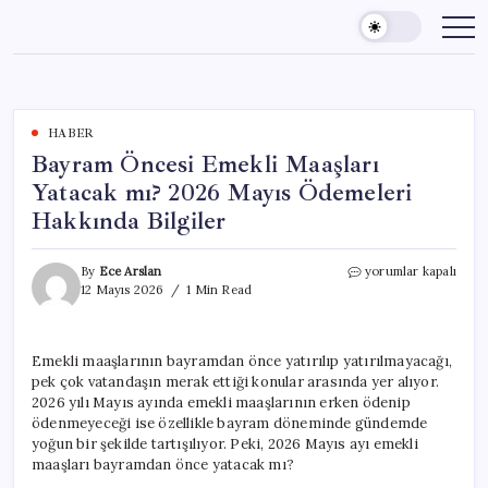
Skip
to
content
HABER
Bayram Öncesi Emekli Maaşları
Yatacak mı? 2026 Mayıs Ödemeleri
Hakkında Bilgiler
Bayram
By
Ece Arslan
yorumlar kapalı
Öncesi
12 Mayıs 2026
1 Min Read
Emekli
Maaşları
Yatacak
Emekli maaşlarının bayramdan önce yatırılıp yatırılmayacağı,
mı?
pek çok vatandaşın merak ettiği konular arasında yer alıyor.
2026
Mayıs
2026 yılı Mayıs ayında emekli maaşlarının erken ödenip
Ödemeleri
ödenmeyeceği ise özellikle bayram döneminde gündemde
Hakkında
yoğun bir şekilde tartışılıyor. Peki, 2026 Mayıs ayı emekli
Bilgiler
maaşları bayramdan önce yatacak mı?
için