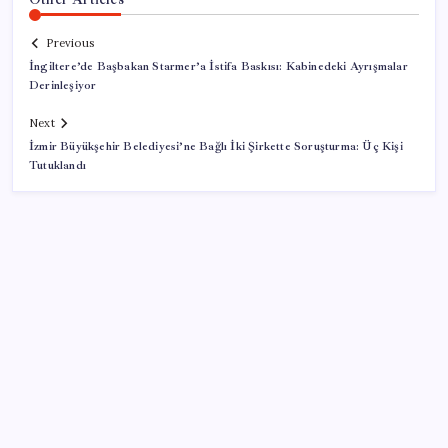
Previous
İngiltere’de Başbakan Starmer’a İstifa Baskısı: Kabinedeki Ayrışmalar
Derinleşiyor
Next
İzmir Büyükşehir Belediyesi’ne Bağlı İki Şirkette Soruşturma: Üç Kişi
Tutuklandı
SON YAZILAR
‘Uzay’a ayrılan AR-GE bütçesi 10 yılda 107 kat arttı