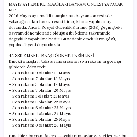
MAYIS AYI EMEKLİ MAAŞLARI BAYRAM ÖNCESİ YATACAK
MI?
2026 Mayıs ayı emekli maaşlarının bayram öncesinde
yatacağına dair henüz resmi bir açıklama yapılmamış
durumda. Ancak, Sosyal Güvenlik Kurumu (SGK) geçmişteki
bayram dönemlerinde olduğu gibi ödeme takviminde
değişiklik yapabilmektedir. Bu nedenle emeklilerin gözü,
yapılacak yeni duyurularda.
4A SSK EMEKLİ MAAŞI ÖDEME TARİHLERİ
Emekli maaşları, tahsis numarasının son rakamına göre şu
günlerde ödenecek:
– Son rakamı 9 olanlar: 17 Mayıs
– Son rakamı 7 olanlar: 18 Mayıs
– Son rakamı 5 olanlar: 19 Mayıs
– Son rakamı 3 olanlar: 20 Mayıs
– Son rakamı 1 olanlar: 21 Mayıs
– Son rakamı 8 olanlar: 22 Mayıs
– Son rakamı 6 olanlar: 23 Mayıs
– Son rakamı 4 olanlar: 24 Mayıs
– Son rakamı 2 olanlar: 25 Mayıs
– Son rakamı 0 olanlar: 26 Mayıs
Emekliler, bayram öncesi alacakları maaşlar gerçekleşirse, bu