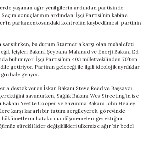
Baskısı:
erde yaşanan ağır yenilgilerin ardından partisinde
Kabinedeki
 Seçim sonuçlarının ardından, İşçi Partisi’nin kabine
Ayrışmalar
aller’in parlamentosundaki kontrolün kaybedilmesi, partini
Derinleşiyor
için
yla sarsılırken, bu durum Starmer’a karşı olan muhalefeti
 değil, İçişleri Bakanı Şeybana Mahmud ve Enerji Bakanı Ed
da bulunuyor. İşçi Partisi’nin 403 milletvekilinden 70’ten
e getiriyor. Partinin geleceği ile ilgili ideolojik ayrılıklar,
gin hale geliyor.
er’a destek veren İskan Bakanı Steve Reed ve Başsavcı
rektiğini savunurken, Sağlık Bakanı Wes Streeting’in ise
şleri Bakanı Yvette Cooper ve Savunma Bakanı John Healey
ilere karşı kararlı bir tutum sergileyerek, görevinde
r hükümetlerin hatalarına düşmemeleri gerektiğini
üz sürekli lider değişiklikleri ülkemize ağır bir bedel