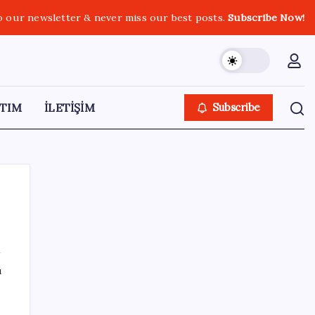
o our newsletter & never miss our best posts.
Subscribe Now!
TIM
İLETİŞİM
Subscribe
SON YAZILAR
ı
Telif baskısı sonuç verdi: Suno şarkılarına
dijital imza geliyor