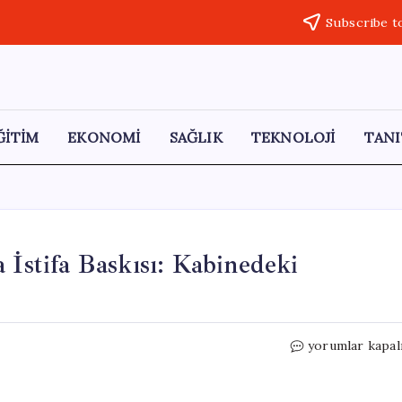
Subscribe t
ĞİTİM
EKONOMİ
SAĞLIK
TEKNOLOJİ
TANI
 İstifa Baskısı: Kabinedeki
İngiltere’de
yorumlar kapal
Başbakan
Starmer’a
İstifa