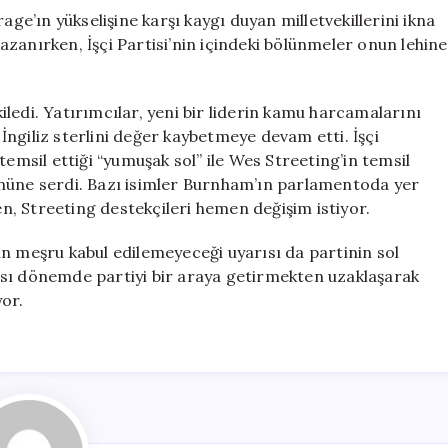
age’ın yükselişine karşı kaygı duyan milletvekillerini ikna
zanırken, İşçi Partisi’nin içindeki bölünmeler onun lehine
kiledi. Yatırımcılar, yeni bir liderin kamu harcamalarını
, İngiliz sterlini değer kaybetmeye devam etti. İşçi
temsil ettiği “yumuşak sol” ile Wes Streeting’in temsil
önüne serdi. Bazı isimler Burnham’ın parlamentoda yer
ken, Streeting destekçileri hemen değişim istiyor.
n meşru kabul edilemeyeceği uyarısı da partinin sol
ası dönemde partiyi bir araya getirmekten uzaklaşarak
yor.