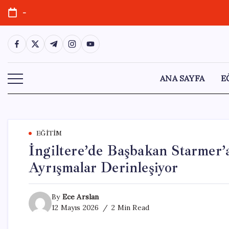
Skip
-
to
content
https://www.facebook.com/
https://twitter.com/
https://t.me/
https://www.instagram.com/
https://youtube.com/
ANA SAYFA
E
EĞITIM
İngiltere’de Başbakan Starmer’a
Ayrışmalar Derinleşiyor
By
Ece Arslan
12 Mayıs 2026
2 Min Read