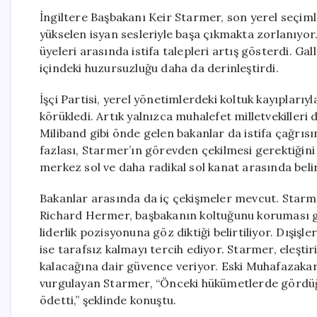
İngiltere Başbakanı Keir Starmer, son yerel seçiml
yükselen isyan sesleriyle başa çıkmakta zorlanıyor.
üyeleri arasında istifa talepleri artış gösterdi. G
içindeki huzursuzluğu daha da derinleştirdi.
İşçi Partisi, yerel yönetimlerdeki koltuk kayıpları
körükledi. Artık yalnızca muhalefet milletvekilleri
Miliband gibi önde gelen bakanlar da istifa çağrısın
fazlası, Starmer’ın görevden çekilmesi gerektiğini dil
merkez sol ve daha radikal sol kanat arasında belir
Bakanlar arasında da iç çekişmeler mevcut. Starm
Richard Hermer, başbakanın koltuğunu koruması ge
liderlik pozisyonuna göz diktiği belirtiliyor. Dışi
ise tarafsız kalmayı tercih ediyor. Starmer, eleştir
kalacağına dair güvence veriyor. Eski Muhafazaka
vurgulayan Starmer, “Önceki hükümetlerde gördüğüm
ödetti,” şeklinde konuştu.