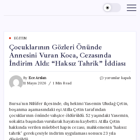
Skip
to
content
EĞITIM
Çocuklarının Gözleri Önünde
Annesini Vuran Koca, Cezasında
İndirim Aldı: “Haksız Tahrik” İddiası
Çocuklarının
By
Ece Arslan
yorumlar kapalı
Gözleri
11 Mayıs 2026
1 Min Read
Önünde
Annesini
Vuran
Bursa’nın Nilüfer ilçesinde, diş hekimi Yasemin Uludağ Çetin,
Koca,
boşanma aşamasındaki eşi Atilla Çetin tarafından
Cezasında
İndirim
çocuklarının önünde vahşice öldürüldü. 52 yaşındaki Yasemin,
Aldı:
sokakta başından vurularak hayatını kaybetti. Atilla Çetin
“Haksız
hakkında verilen müebbet hapis cezası, mahkemenin “haksız
Tahrik”
tahrik” gerekçesiyle indirim uygulaması sonucu 23 yıla
İddiası
düşürüldü.