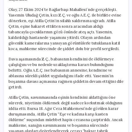
için
Olay, 27 Ekim 2024’te Bağlarbaşı Mahallesi’nde gerçekleşti.
Yasemin Uludağ Çetin, kızı Z.Ç. ve oğlu A.E.Ç. ile birlikte evine
dönerken, eşi Atilla Çetin’in silahlı saldırısına uğradı. Atilla
Çetin, eşine hakaret ettikten sonra aracından aldığı
tabancayla çocuklarının gözü önünde ateş açtı. Yasemin,
kaldırıldığı hastanede yaşamını yitirdi. Olayın ardından
güvenlik kameralarına yansıyan görüntülerle tutuklanan katil
koca, mahkeme sürecinde de şiddet dolu bir profil sergiledi.
Dava aşamasında Z.Ç., babasının kendisini de öldürmeye
çalıştığını ve bu nedenle uzaklaştırma kararı bulunduğunu
belirtti. Oğlu A.E.Ç. ise babasının annesine, kendisine ve
ablasına sürekli şiddet uyguladığını ifade etti. Yasemin’in
boşanma davası açmasına rağmen şiddetin devam ettiğini dile
getirdi.
Atilla Çetin, savunmasında eşinin kendisini aldattığını öne
sürerek, niyetinin öldürmek değil sadece korkutmak olduğunu
iddia etti. Bursa 18. Ağır Ceza Mahkemesi’nde görülen karar
duruşmasında, Atilla Çetin “Eşe ve kadına karşı kasten
öldürme” suçundan müebbet hapis cezasına çarptırıldı. Ancak
mahkeme, sanığın savunmasını ve boşanma sürecinde
yaşanan olayları değerlendirerek cezayı “haksız tahrik