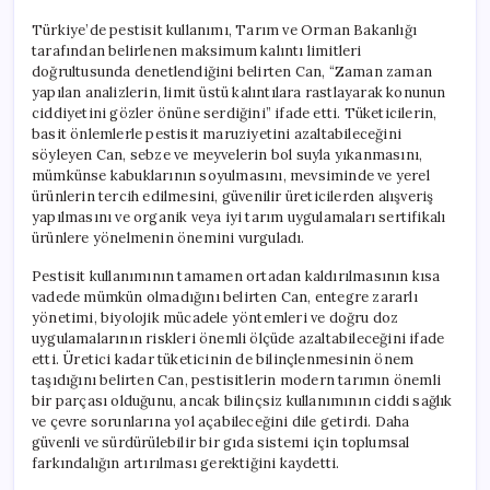
Türkiye’de pestisit kullanımı, Tarım ve Orman Bakanlığı
tarafından belirlenen maksimum kalıntı limitleri
doğrultusunda denetlendiğini belirten Can, “Zaman zaman
yapılan analizlerin, limit üstü kalıntılara rastlayarak konunun
ciddiyetini gözler önüne serdiğini” ifade etti. Tüketicilerin,
basit önlemlerle pestisit maruziyetini azaltabileceğini
söyleyen Can, sebze ve meyvelerin bol suyla yıkanmasını,
mümkünse kabuklarının soyulmasını, mevsiminde ve yerel
ürünlerin tercih edilmesini, güvenilir üreticilerden alışveriş
yapılmasını ve organik veya iyi tarım uygulamaları sertifikalı
ürünlere yönelmenin önemini vurguladı.
Pestisit kullanımının tamamen ortadan kaldırılmasının kısa
vadede mümkün olmadığını belirten Can, entegre zararlı
yönetimi, biyolojik mücadele yöntemleri ve doğru doz
uygulamalarının riskleri önemli ölçüde azaltabileceğini ifade
etti. Üretici kadar tüketicinin de bilinçlenmesinin önem
taşıdığını belirten Can, pestisitlerin modern tarımın önemli
bir parçası olduğunu, ancak bilinçsiz kullanımının ciddi sağlık
ve çevre sorunlarına yol açabileceğini dile getirdi. Daha
güvenli ve sürdürülebilir bir gıda sistemi için toplumsal
farkındalığın artırılması gerektiğini kaydetti.