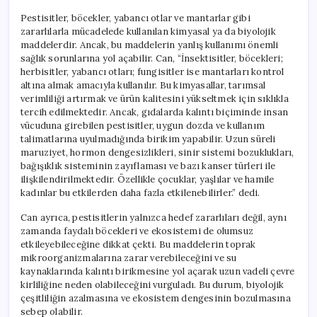
Pestisitler, böcekler, yabancı otlar ve mantarlar gibi
zararlılarla mücadelede kullanılan kimyasal ya da biyolojik
maddelerdir. Ancak, bu maddelerin yanlış kullanımı önemli
sağlık sorunlarına yol açabilir. Can, “İnsektisitler, böcekleri;
herbisitler, yabancı otları; fungisitler ise mantarları kontrol
altına almak amacıyla kullanılır. Bu kimyasallar, tarımsal
verimliliği artırmak ve ürün kalitesini yükseltmek için sıklıkla
tercih edilmektedir. Ancak, gıdalarda kalıntı biçiminde insan
vücuduna girebilen pestisitler, uygun dozda ve kullanım
talimatlarına uyulmadığında birikim yapabilir. Uzun süreli
maruziyet, hormon dengesizlikleri, sinir sistemi bozuklukları,
bağışıklık sisteminin zayıflaması ve bazı kanser türleri ile
ilişkilendirilmektedir. Özellikle çocuklar, yaşlılar ve hamile
kadınlar bu etkilerden daha fazla etkilenebilirler.” dedi.
Can ayrıca, pestisitlerin yalnızca hedef zararlıları değil, aynı
zamanda faydalı böcekleri ve ekosistemi de olumsuz
etkileyebileceğine dikkat çekti. Bu maddelerin toprak
mikroorganizmalarına zarar verebileceğini ve su
kaynaklarında kalıntı birikmesine yol açarak uzun vadeli çevre
kirliliğine neden olabileceğini vurguladı. Bu durum, biyolojik
çeşitliliğin azalmasına ve ekosistem dengesinin bozulmasına
sebep olabilir.