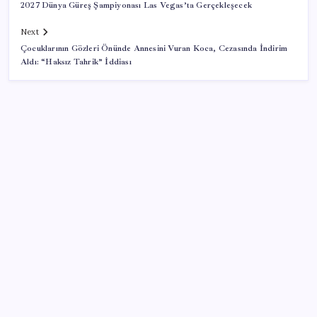
2027 Dünya Güreş Şampiyonası Las Vegas’ta Gerçekleşecek
Next
Çocuklarının Gözleri Önünde Annesini Vuran Koca, Cezasında İndirim
Aldı: “Haksız Tahrik” İddiası
SON YAZILAR
Apple’dan Rekor: Premium Akıllı Telefon Pazarında
iPhone Hakimiyeti
Bu otomobil tek depo yakıtla 1980 kilometre gitti:
Rekoru sağlayan şey ilk akla gelen olmadı