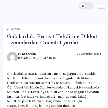
Skip
to
content
EĞITIM
Gıdalardaki Pestisit Tehditine Dikkat:
Uzmanlardan Önemli Uyarılar
Gıdalardaki
By
Ece Arslan
yorumlar kapalı
Pestisit
11 Mayıs 2026
2 Min Read
Tehditine
Dikkat:
Uzmanlardan
Gıdalardaki pestisit kalıntıları, insan sağlığını ciddi şekilde
Önemli
tehdit edebiliyor. Biruni Üniversitesi Uygulamalı Bilimler
Uyarılar
için
Fakültesi Gastronomi ve Mutfak Sanatları Bölümü’nden Dr.
Öğr. Üyesi Aslı Muslu Can, bu konuda dikkat çekici uyarılarda
bulundu. Can, artan dünya nüfusu ve buna bağlı gıda talebinin,
tarımsal üretimde verimliliği artırmayı zorunlu kıldığını
belirtti ve pestisitlerin bu bağlamda üreticiler için
vazgeçilmez bir araç haline geldiğini ifade etti.