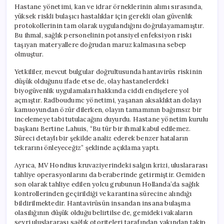
Hastane yönetimi, kan ve idrar örneklerinin alımı sırasında,
yüksek riskli bulaşıcı hastalıklar için gerekli olan güvenlik
protokollerinin tam olarak uygulandığını doğrulayamamıştır.
Bu ihmal, sağlık personelinin potansiyel enfeksiyon riski
taşıyan materyallere doğrudan maruz kalmasına sebep
olmuştur.
Yetkililer, mevcut bulgular doğrultusunda hantavirüs riskinin
düşük olduğunu ifade etse de, olay hastanelerdeki
biyogüvenlik uygulamaları hakkında ciddi endişelere yol
açmıştır. Radboudumc yönetimi, yaşanan aksaklıktan dolayı
kamuoyundan özür dilerken, olayın tamamının bağımsız bir
incelemeye tabi tutulacağını duyurdu. Hastane yönetim kurulu
başkanı Bertine Lahuis, “Bu tür bir ihmal kabul edilemez.
Süreci detaylı bir şekilde analiz ederek benzer hataların
tekrarını önleyeceğiz” şeklinde açıklama yaptı.
Ayrıca, MV Hondius kruvaziyerindeki salgın krizi, uluslararası
tahliye operasyonlarını da beraberinde getirmiştir. Gemiden
son olarak tahliye edilen yolcu grubunun Hollanda’da sağlık
kontrollerinden geçirildiği ve karantina sürecine alındığı
bildirilmektedir. Hantavirüsün insandan insana bulaşma
olasılığının düşük olduğu belirtilse de, gemideki vakaların
seyri uluslararası sağlık otoriteleri tarafından yakından takip