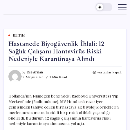
Skip
to
content
EĞITIM
Hastanede Biyogüvenlik İhlali: 12
Sağlık Çalışanı Hantavirüs Riski
Nedeniyle Karantinaya Alındı
Hastanede
By
Ece Arslan
yorumlar kapalı
Biyogüvenlik
12 Mayıs 2026
1 Min Read
İhlali:
12
Sağlık
Hollanda’nın Nijmegen kentindeki Radboud Üniversitesi Tıp
Çalışanı
Merkezi’nde (Radboudumc), MV Hondius kruvaziyer
Hantavirüs
Riski
gemisinden tahliye edilen bir hastaya ait biyolojik örneklerin
Nedeniyle
incelenmesi sırasında ciddi bir protokol ihlali yaşandığı
Karantinaya
bildirildi. Bu durum, 12 sağlık çalışanının hantavirüs riski
Alındı
nedeniyle karantinaya alınmasına yol açtı.
için