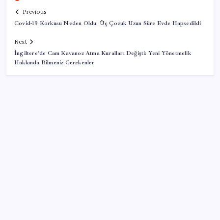
Previous
Covid-19 Korkusu Neden Oldu: Üç Çocuk Uzun Süre Evde Hapsedildi
Next
İngiltere’de Cam Kavanoz Atma Kuralları Değişti: Yeni Yönetmelik
Hakkında Bilmeniz Gerekenler
SON YAZILAR
‘Uzay’a ayrılan AR-GE bütçesi 10 yılda 107 kat arttı
İçeride TMO desteği, dışarıda ‘Karadeniz’ krizi fiyatı
artırıyor! Buğdayda rekor karşılık buldu