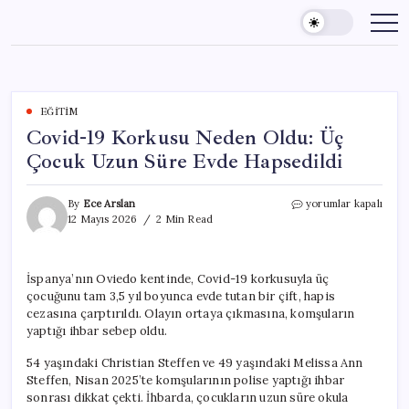
Skip
to
content
EĞITIM
Covid-19 Korkusu Neden Oldu: Üç
Çocuk Uzun Süre Evde Hapsedildi
Covid-
By
Ece Arslan
yorumlar kapalı
19
12 Mayıs 2026
2 Min Read
Korkusu
Neden
Oldu:
İspanya’nın Oviedo kentinde, Covid-19 korkusuyla üç
Üç
çocuğunu tam 3,5 yıl boyunca evde tutan bir çift, hapis
Çocuk
Uzun
cezasına çarptırıldı. Olayın ortaya çıkmasına, komşuların
Süre
yaptığı ihbar sebep oldu.
Evde
Hapsedildi
54 yaşındaki Christian Steffen ve 49 yaşındaki Melissa Ann
için
Steffen, Nisan 2025’te komşularının polise yaptığı ihbar
sonrası dikkat çekti. İhbarda, çocukların uzun süre okula