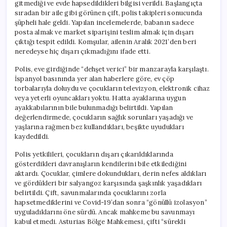
gitmediği ve evde hapsedildikleri bilgisi verildi. Başlangıçta
sıradan bir aile gibi görünen çift, polis takipleri sonucunda
şüpheli hale geldi. Yapılan incelemelerde, babanın sadece
posta almak ve market siparişini teslim almak için dışarı
çıktığı tespit edildi. Komşular, ailenin Aralık 2021’den beri
neredeyse hiç dışarı çıkmadığını ifade etti.
Polis, eve girdiğinde “dehşet verici” bir manzarayla karşılaştı.
İspanyol basınında yer alan haberlere göre, ev çöp
torbalarıyla doluydu ve çocukların televizyon, elektronik cihaz
veya yeterli oyuncakları yoktu. Hatta ayaklarına uygun
ayakkabılarının bile bulunmadığı belirtildi. Yapılan
değerlendirmede, çocukların sağlık sorunları yaşadığı ve
yaşlarına rağmen bez kullandıkları, beşikte uyudukları
kaydedildi.
Polis yetkilileri, çocukların dışarı çıkarıldıklarında
gösterdikleri davranışların kendilerini bile etkilediğini
aktardı. Çocuklar, çimlere dokundukları, derin nefes aldıkları
ve gördükleri bir salyangoz karşısında şaşkınlık yaşadıkları
belirtildi. Çift, savunmalarında çocuklarını zorla
hapsetmediklerini ve Covid-19’dan sonra “gönüllü izolasyon”
uyguladıklarını öne sürdü. Ancak mahkeme bu savunmayı
kabul etmedi. Asturias Bölge Mahkemesi, çifti “sürekli